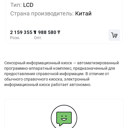
Тип:
LCD
2 102 430 ₸
5+
-2%
Страна производитель:
Китай
2 045 505 ₸
10+
-5%
2 159 355 ₸
1 988 580 ₸
Розн.
Опт.
Сенсорный информационный киоск — автоматизированный
программно-аппаратный комплекс, предназначенный для
предоставления справочной информации. В отличие от
обычного справочного киоска, электронный
информационный киоск работает автономно.