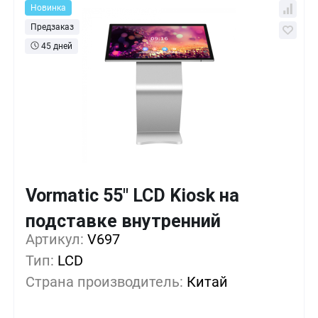
Новинка
Предзаказ
45 дней
Vormatic 55" LCD Kiosk на
Кол-во
Выгода
За 1 шт.
подставке внутренний
793 155 ₸
1+
0%
Артикул:
V697
Тип:
LCD
736 230 ₸
5+
-7%
Страна производитель:
Китай
679 305 ₸
10+
-14%