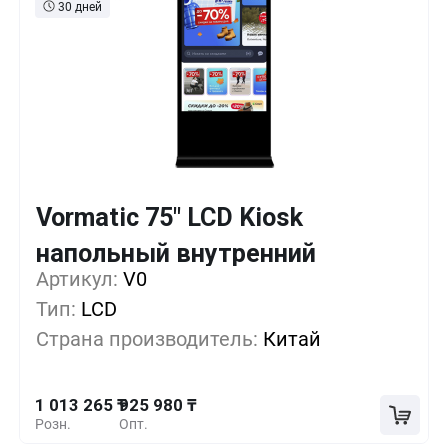
30 дней
Vormatic 75" LCD Kiosk
Кол-во
Выгода
За 1 шт.
напольный внутренний
1 096 755 ₸
1+
0%
Артикул:
V0
Тип:
LCD
1 039 830 ₸
5+
-5%
Страна производитель:
Китай
982 905 ₸
10+
-10%
1 013 265 ₸
925 980 ₸
Розн.
Опт.