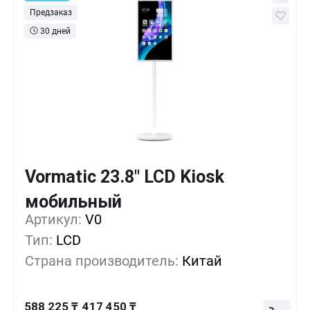
Предзаказ
30 дней
Vormatic 23.8" LCD Kiosk
Кол-во
Выгода
За 1 шт.
мобильный
588 225 ₸
1+
0%
Артикул:
V0
Тип:
LCD
531 300 ₸
5+
-9%
Страна производитель:
Китай
474 375 ₸
10+
-19%
588 225 ₸
417 450 ₸