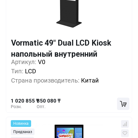
Vormatic 49" Dual LCD Kiosk
Кол-во
Выгода
За 1 шт.
напольный внутренний
1 020 855 ₸
1+
0%
Артикул:
V0
Тип:
LCD
963 930 ₸
5+
-5%
Страна производитель:
Китай
907 005 ₸
10+
-11%
1 020 855 ₸
850 080 ₸
Розн.
Опт.
Новинка
Предзаказ