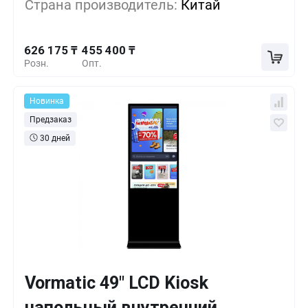
Страна производитель:
Китай
512 325 ₸
10+
-18%
626 175 ₸
455 400 ₸
Розн.
Опт.
Новинка
Предзаказ
30 дней
Vormatic 49" LCD Kiosk
Кол-во
Выгода
За 1 шт.
напольный внутренний