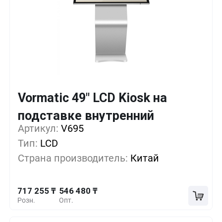
Vormatic 49" LCD Kiosk на
Кол-во
Выгода
За 1 шт.
подставке внутренний
717 255 ₸
1+
0%
Артикул:
V695
Тип:
LCD
660 330 ₸
5+
-7%
Страна производитель:
Китай
603 405 ₸
10+
-15%
717 255 ₸
546 480 ₸
Розн.
Опт.