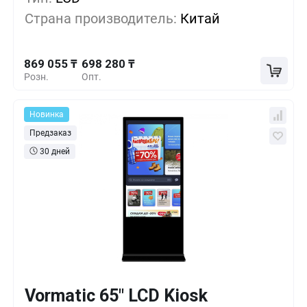
Страна производитель:
Китай
755 205 ₸
10+
-13%
869 055 ₸
698 280 ₸
Розн.
Опт.
Новинка
Предзаказ
30 дней
Vormatic 65" LCD Kiosk
Кол-во
Выгода
За 1 шт.