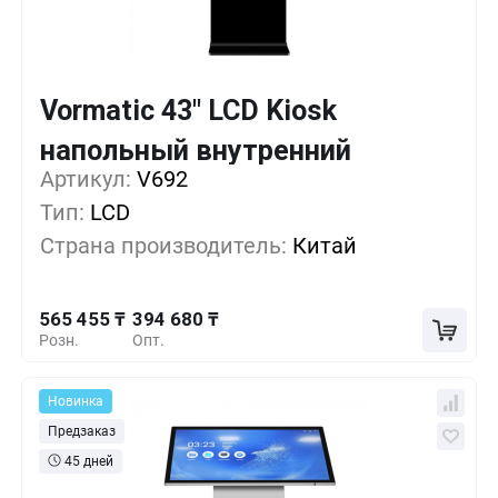
Vormatic 43" LCD Kiosk
Кол-во
Выгода
За 1 шт.
напольный внутренний
565 455 ₸
1+
0%
Артикул:
V692
Тип:
LCD
508 530 ₸
5+
-10%
Страна производитель:
Китай
451 605 ₸
10+
-20%
565 455 ₸
394 680 ₸
Розн.
Опт.
Новинка
Предзаказ
45 дней