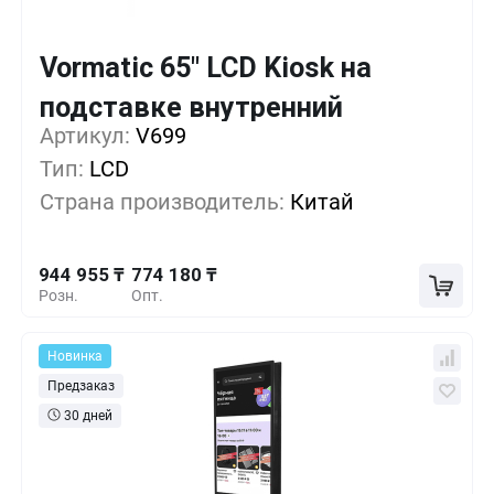
Vormatic 65" LCD Kiosk на
Кол-во
Выгода
За 1 шт.
подставке внутренний
944 955 ₸
1+
0%
Артикул:
V699
Тип:
LCD
888 030 ₸
5+
-6%
Страна производитель:
Китай
831 105 ₸
10+
-12%
944 955 ₸
774 180 ₸
Розн.
Опт.
Новинка
Предзаказ
30 дней