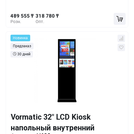
489 555 ₸
318 780 ₸
Розн.
Опт.
Новинка
Предзаказ
30 дней
Vormatic 32" LCD Kiosk
Кол-во
Выгода
За 1 шт.
напольный внутренний
489 555 ₸
1+
0%