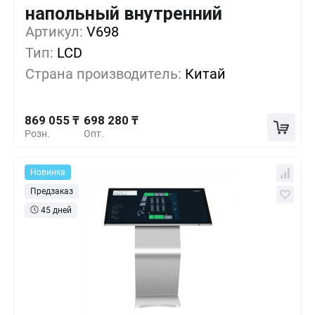
напольный внутренний
869 055 ₸
1+
0%
Артикул:
V698
Тип:
LCD
812 130 ₸
5+
-6%
Страна производитель:
Китай
755 205 ₸
10+
-13%
869 055 ₸
698 280 ₸
Розн.
Опт.
Новинка
Предзаказ
45 дней