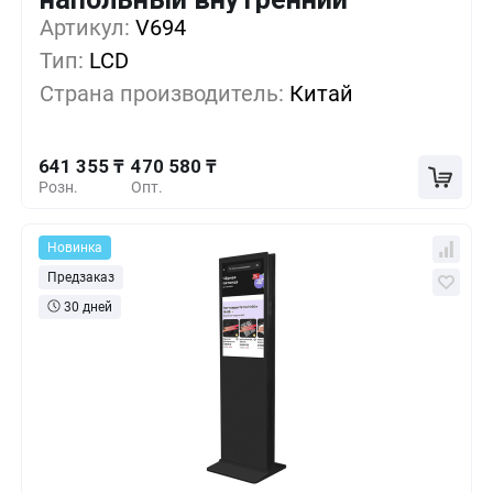
641 355 ₸
1+
0%
Артикул:
V694
Тип:
LCD
584 430 ₸
5+
-8%
Страна производитель:
Китай
527 505 ₸
10+
-17%
641 355 ₸
470 580 ₸
Розн.
Опт.
Новинка
Предзаказ
30 дней