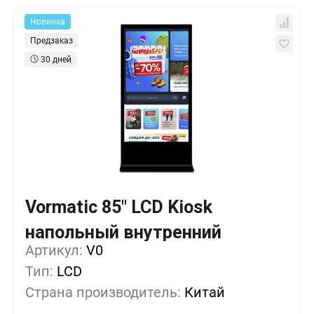
Новинка
Предзаказ
30 дней
Vormatic 85" LCD Kiosk
Кол-во
Выгода
За 1 шт.
напольный внутренний
1 324 455 ₸
1+
0%
Артикул:
V0
Тип:
LCD
1 267 530 ₸
5+
-4%
Страна производитель:
Китай
1 210 605 ₸
10+
-8%