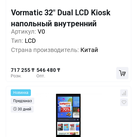
Vormatic 32" Dual LCD Kiosk
Кол-во
Выгода
За 1 шт.
напольный внутренний
717 255 ₸
1+
0%
Артикул:
V0
Тип:
LCD
660 330 ₸
5+
-7%
Страна производитель:
Китай
603 405 ₸
10+
-15%
717 255 ₸
546 480 ₸
Розн.
Опт.
Новинка
Предзаказ
30 дней