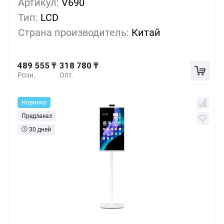
Артикул:
V690
Тип:
LCD
432 630 ₸
5+
-11%
Страна производитель:
Китай
375 705 ₸
10+
-23%
489 555 ₸
318 780 ₸
Розн.
Опт.
Новинка
Предзаказ
30 дней