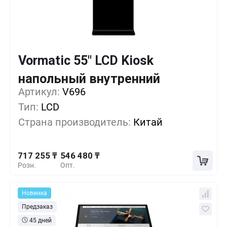
Vormatic 55" LCD Kiosk
Кол-во
Выгода
За 1 шт.
напольный внутренний
717 255 ₸
1+
0%
Артикул:
V696
Тип:
LCD
660 330 ₸
5+
-7%
Страна производитель:
Китай
603 405 ₸
10+
-15%
717 255 ₸
546 480 ₸
Розн.
Опт.
Новинка
Предзаказ
45 дней