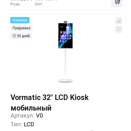
Розн.
Опт.
Новинка
Предзаказ
30 дней
Vormatic 32" LCD Kiosk
Кол-во
Выгода
За 1 шт.
мобильный
626 175 ₸
1+
0%
Артикул:
V0
Тип:
LCD
569 250 ₸
5+
-9%