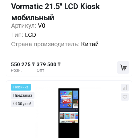
Vormatic 21.5" LCD Kiosk
Кол-во
Выгода
За 1 шт.
мобильный
550 275 ₸
1+
0%
Артикул:
V0
Тип:
LCD
493 350 ₸
5+
-10%
Страна производитель:
Китай
436 425 ₸
10+
-20%
550 275 ₸
379 500 ₸
Розн.
Опт.
Новинка
Предзаказ
30 дней