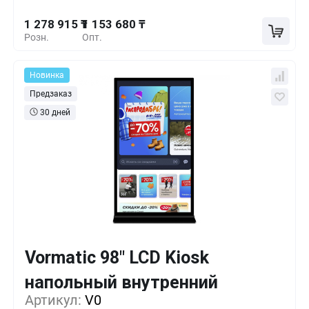
1 278 915 ₸
1 153 680 ₸
Розн.
Опт.
Новинка
Предзаказ
30 дней
Vormatic 98" LCD Kiosk
Кол-во
Выгода
За 1 шт.
напольный внутренний
2 159 355 ₸
1+
0%
Артикул:
V0