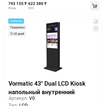
793 155 ₸
622 380 ₸
Розн.
Опт.
Новинка
Предзаказ
30 дней
Vormatic 43" Dual LCD Kiosk
Кол-во
Выгода
За 1 шт.
напольный внутренний
869 055 ₸
1+
0%
Артикул:
V0
Тип:
LCD
812 130 ₸
5+
-6%