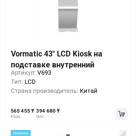
Vormatic 43" LCD Kiosk на
Кол-во
Выгода
За 1 шт.
подставке внутренний
565 455 ₸
1+
0%
Артикул:
V693
Тип:
LCD
508 530 ₸
5+
-10%
Страна производитель:
Китай
451 605 ₸
10+
-20%
565 455 ₸
394 680 ₸
Розн.
Опт.
Новинка