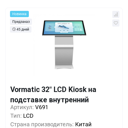
Новинка
Предзаказ
45 дней
Vormatic 32" LCD Kiosk на
Кол-во
Выгода
За 1 шт.
подставке внутренний
489 555 ₸
1+
0%
Артикул:
V691
Тип:
LCD
432 630 ₸
5+
-11%
Страна производитель:
Китай
375 705 ₸
10+
-23%