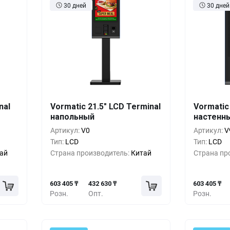
30 дней
30 дней
шт.
Кол-во
Выгода
За 1 шт.
Кол-во
nal
Vormatic 21.5" LCD Terminal
Vormatic
05 ₸
напольный
603 405 ₸
настенн
1+
0%
1+
Артикул:
V0
Артикул:
V
80 ₸
546 480 ₸
5+
-9%
5+
Тип:
LCD
Тип:
LCD
ай
Страна производитель:
Китай
Страна пр
55 ₸
489 555 ₸
10+
-18%
10+
603 405 ₸
432 630 ₸
603 405 ₸
Розн.
Опт.
Розн.