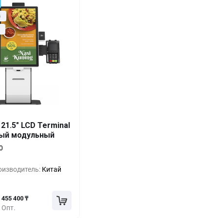
з
Выгода
За 1 шт.
 21.5" LCD Terminal
ый модульный
626 175 ₸
0%
0
569 250 ₸
-9%
оизводитель:
Китай
512 325 ₸
-18%
455 400 ₸
Опт.