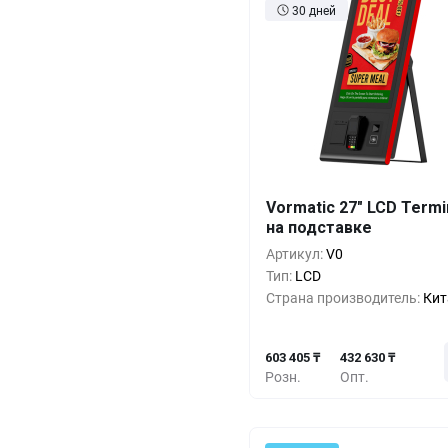
30 дней
Кол-во
Выгода
За 1 
Vormatic 27" LCD Termi
на подставке
603 4
1+
0%
Артикул:
V0
546 4
5+
-9%
Тип:
LCD
Страна производитель:
Кит
489 5
10+
-18%
603 405 ₸
432 630 ₸
Розн.
Опт.