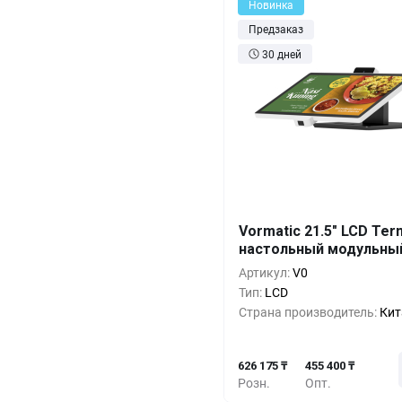
Новинка
Предзаказ
30 дней
Кол-во
Выгода
За 1 
Vormatic 21.5" LCD Ter
настольный модульны
626 1
1+
0%
Артикул:
V0
569 2
5+
-9%
Тип:
LCD
Страна производитель:
Кит
512 3
10+
-18%
626 175 ₸
455 400 ₸
Розн.
Опт.