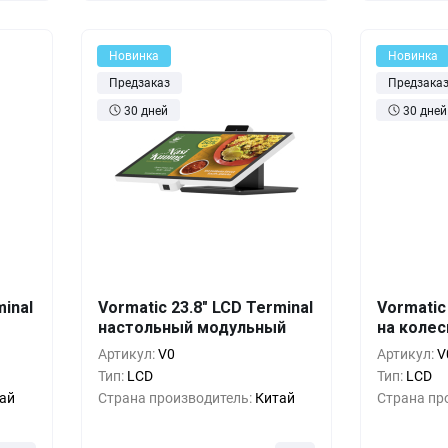
Новинка
Новинка
Предзаказ
Предзака
30 дней
30 дней
шт.
Кол-во
Выгода
За 1 шт.
Кол-во
minal
Vormatic 23.8" LCD Terminal
Vormatic
75 ₸
настольный модульный
664 125 ₸
на колес
1+
0%
1+
Артикул:
V0
Артикул:
V
50 ₸
607 200 ₸
5+
-8%
5+
Тип:
LCD
Тип:
LCD
ай
Страна производитель:
Китай
Страна пр
25 ₸
550 275 ₸
10+
-17%
10+