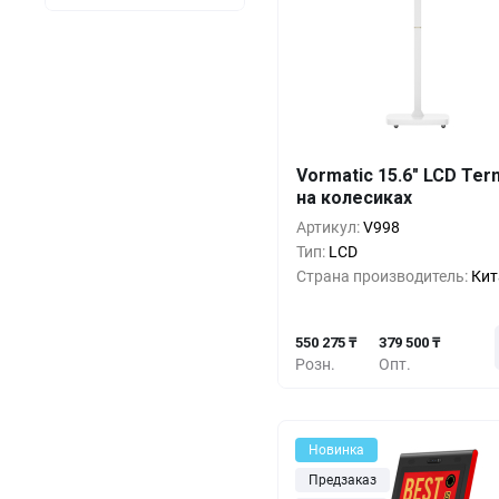
Кол-во
Выгода
За 1 
Vormatic 15.6" LCD Ter
на колесиках
550 2
1+
0%
Артикул:
V998
493 3
5+
-10%
Тип:
LCD
Страна производитель:
Кит
436 4
10+
-20%
550 275 ₸
379 500 ₸
Розн.
Опт.
Новинка
Предзаказ