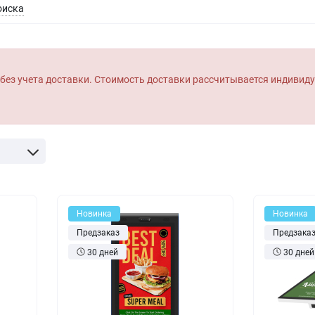
оры
оиска
Товары для дома
истраторы
Товары для животных
Другое
без учета доставки. Стоимость доставки рассчитывается индивид
Новинка
Новинка
Предзаказ
Предзака
30 дней
30 дней