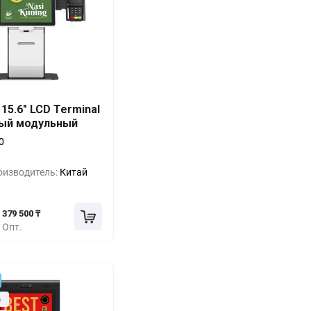
Выгода
За 1 шт.
 15.6" LCD Terminal
ый модульный
550 275 ₸
0%
0
493 350 ₸
-10%
оизводитель:
Китай
436 425 ₸
-20%
379 500 ₸
Опт.
з