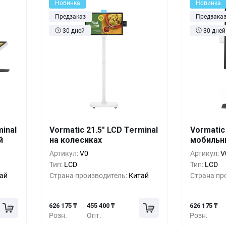
Новинка
Новинка
Предзаказ
Предзака
30 дней
30 дней
шт.
Кол-во
Выгода
За 1 шт.
Кол-во
minal
Vormatic 21.5" LCD Terminal
Vormatic
й
75 ₸
на колесиках
626 175 ₸
мобильн
1+
0%
1+
Артикул:
V0
Артикул:
V
50 ₸
569 250 ₸
5+
-9%
5+
Тип:
LCD
Тип:
LCD
ай
Страна производитель:
Китай
Страна пр
25 ₸
512 325 ₸
10+
-18%
10+
626 175 ₸
455 400 ₸
626 175 ₸
Розн.
Опт.
Розн.