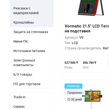
Рюкзаки с
видеорекламой
Кол-во
Выгода
За 1 
Кронштейны
Vormatic 21.5" LCD Ter
на подставке
527 5
1+
0%
Защита на стеллажах
Артикул:
V0
470 5
5+
-10%
Мини-ПК
Тип:
LCD
Страна производитель:
Кит
413 6
10+
-21%
Источники питания
Электронные
527 505 ₸
356 730 ₸
компоненты
Розн.
Опт.
Б/У товары
ПО для торговли
Новинка
Предзаказ
Trade-in
30 дней
Сервис