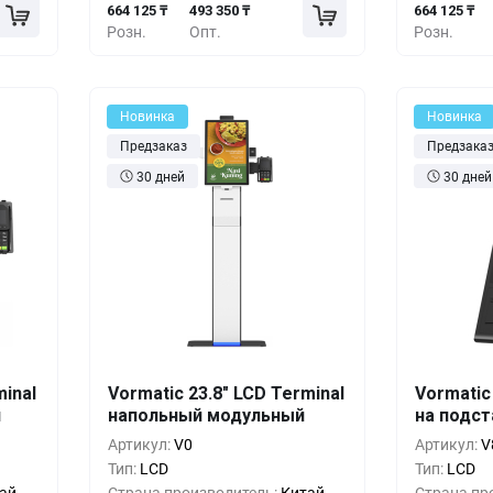
664 125 ₸
493 350 ₸
664 125 ₸
Розн.
Опт.
Розн.
Новинка
Новинка
Предзаказ
Предзака
30 дней
30 дней
шт.
Кол-во
Выгода
За 1 шт.
Кол-во
minal
Vormatic 23.8" LCD Terminal
Vormatic
й
25 ₸
напольный модульный
664 125 ₸
на подст
1+
0%
1+
Артикул:
V0
Артикул:
V
00 ₸
607 200 ₸
5+
-8%
5+
Тип:
LCD
Тип:
LCD