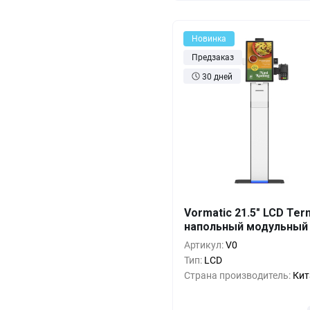
Новинка
Предзаказ
30 дней
Кол-во
Выгода
За 1 
Vormatic 21.5" LCD Ter
напольный модульный
626 1
1+
0%
Артикул:
V0
569 2
5+
-9%
Тип:
LCD
Страна производитель:
Кит
512 3
10+
-18%