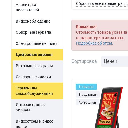
Акустомагнитные детект
Сбросить все параметры п
парфюмерия
Аналитика
Мини-ПК
Гибридные видеорег
посетителей
Одежда и обувь
Источники питания
Видеонаблюдение
Оптика
Внимание!
Электронные компоненты
Обзорные зеркала
Стоимость товара указана 
Б/У товары
от характеристик заказа.
Подробнее об этом.
Электронные ценники
ПО для торговли
Цифровые экраны
Сортировка
Цене ↑
Рекламные экраны
Сенсорные киоски
Новинка
Терминалы
самообслуживания
Предзаказ
30 дней
Интерактивные
экраны
Видеостены и видео-
полки