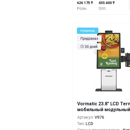
626 175 ₸
455 400 ₸
Розн.
Опт.
Новинка
Предзаказ
30 дней
Кол-во
Выгода
За 1 
Vormatic 23.8" LCD Ter
мобильный модульны
664 1
1+
0%
Артикул:
V976
607 2
5+
-8%
Тип:
LCD