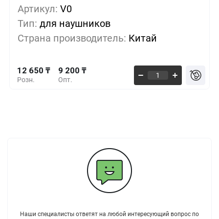
12 650 ₸
1+
0%
Артикул:
V0
Тип:
для наушников
11 500 ₸
10+
-9%
Страна производитель:
Китай
10 350 ₸
30+
-18%
12 650 ₸
9 200 ₸
Розн.
Опт.
Наши специалисты ответят на любой интересующий вопрос по