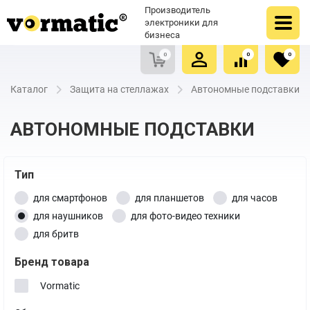
Оформить заказ
Купить в один клик
Производитель
Очистить список сравнения
Очистить избранное
электроники для
бизнеса
0
0
0
Каталог
Защита на стеллажах
Автономные подставки
АВТОНОМНЫЕ ПОДСТАВКИ
Тип
для смартфонов
для планшетов
для часов
для наушников
для фото-видео техники
для бритв
Бренд товара
Vormatic