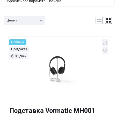
Сбросить все параметры поиска
Цене ↑
Новинка
Предзаказ
30 дней
Подставка Vormatic MH001
Кол-во
Выгода
За 1 шт.