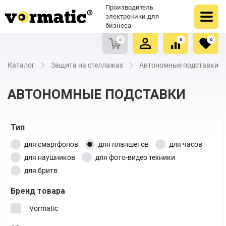
Оформить заказ
Купить в один клик
Производитель
Очистить список сравнения
Очистить избранное
электроники для
бизнеса
0
0
0
Каталог
Защита на стеллажах
Автономные подставки
АВТОНОМНЫЕ ПОДСТАВКИ
Тип
для смартфонов
для планшетов
для часов
для наушников
для фото-видео техники
для бритв
Бренд товара
Vormatic