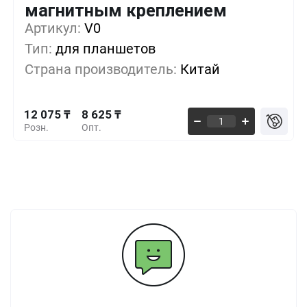
магнитным креплением
12 075 ₸
1+
0%
Артикул:
V0
Тип:
для планшетов
10 925 ₸
10+
-9%
Страна производитель:
Китай
9 775 ₸
30+
-19%
12 075 ₸
8 625 ₸
Розн.
Опт.