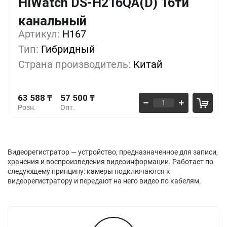
HiWatch DS-H216QA(D) 16ти
Кол-во
Выгода
За 1 шт.
канальный
63 588 ₸
1+
0%
Артикул:
H167
Тип:
Гибридный
61 559 ₸
5+
-3%
Страна производитель:
Китай
59 529 ₸
10+
-6%
63 588 ₸
57 500 ₸
Розн.
Опт.
Видеорегистратор — устройство, предназначенное для записи,
хранения и воспроизведения видеоинформации. Работает по
следующему принципу: камеры подключаются к
видеорегистратору и передают на него видео по кабелям.