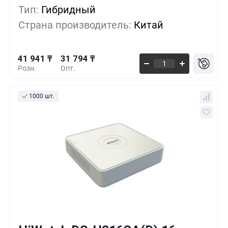
Тип:
Гибридный
38 559 ₸
5+
-8%
Страна производитель:
Китай
35 176 ₸
10+
-16%
41 941 ₸
31 794 ₸
Розн.
Опт.
1000 шт.