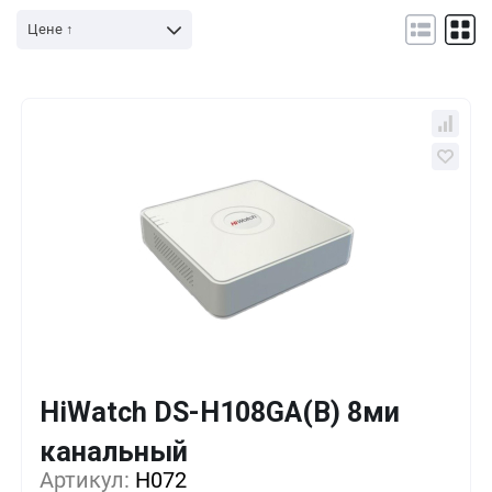
Цене ↑
HiWatch DS-H108GA(B) 8ми
Кол-во
Выгода
За 1 шт.
канальный
41 941 ₸
1+
0%
Артикул:
H072