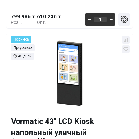
799 986 ₸
610 236 ₸
Розн.
Опт.
Новинка
Предзаказ
45 дней
Vormatic 43" LCD Kiosk
Кол-во
Выгода
За 1 шт.
напольный уличный
889 548 ₸
1+
0%