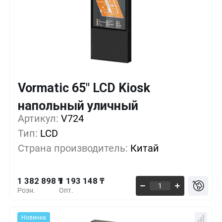
Vormatic 65" LCD Kiosk
Кол-во
Выгода
За 1 шт.
напольный уличный
1 382 898 ₸
1+
0%
Артикул:
V724
Тип:
LCD
1 325 973 ₸
5+
-4%
Страна производитель:
Китай
1 269 048 ₸
10+
-8%
1 382 898 ₸
1 193 148 ₸
Розн.
Опт.
Новинка