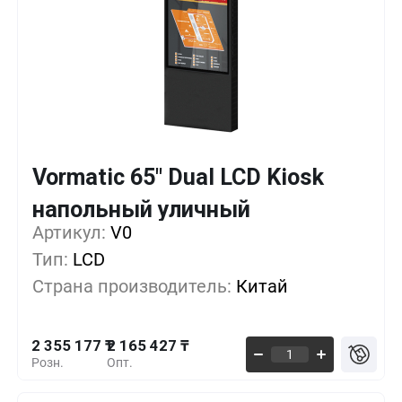
Vormatic 65" Dual LCD Kiosk
Кол-во
Выгода
За 1 шт.
напольный уличный
2 355 177 ₸
1+
0%
Артикул:
V0
Тип:
LCD
2 298 252 ₸
5+
-2%
Страна производитель:
Китай
2 241 327 ₸
10+
-4%
2 355 177 ₸
2 165 427 ₸
Розн.
Опт.