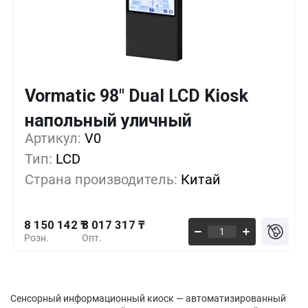
Vormatic 98" Dual LCD Kiosk
Кол-во
Выгода
За 1 шт.
напольный уличный
8 150 142 ₸
1+
0%
Артикул:
V0
Тип:
LCD
8 093 217 ₸
5+
0%
Страна производитель:
Китай
8 017 317 ₸
10+
-1%
8 150 142 ₸
8 017 317 ₸
Розн.
Опт.
Сенсорный информационный киоск — автоматизированный