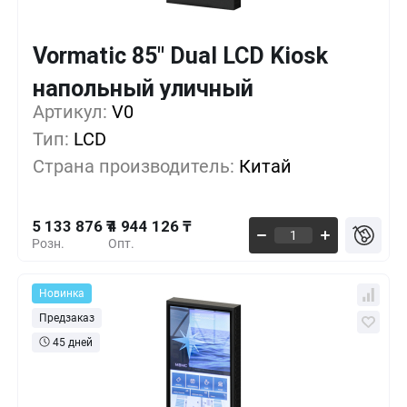
Vormatic 85" Dual LCD Kiosk
Кол-во
Выгода
За 1 шт.
напольный уличный
5 133 876 ₸
1+
0%
Артикул:
V0
Тип:
LCD
5 076 951 ₸
5+
-1%
Страна производитель:
Китай
5 020 026 ₸
10+
-2%
5 133 876 ₸
4 944 126 ₸
Розн.
Опт.
Новинка
Предзаказ
45 дней