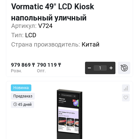
Vormatic 49" LCD Kiosk
Кол-во
Выгода
За 1 шт.
напольный уличный
979 869 ₸
1+
0%
Артикул:
V724
Тип:
LCD
922 944 ₸
5+
-5%
Страна производитель:
Китай
866 019 ₸
10+
-11%
979 869 ₸
790 119 ₸
Розн.
Опт.
Новинка
Предзаказ
45 дней