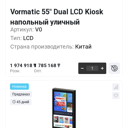
Vormatic 55" Dual LCD Kiosk
Кол-во
Выгода
За 1 шт.
напольный уличный
1 974 918 ₸
1+
0%
Артикул:
V0
Тип:
LCD
1 917 993 ₸
5+
-2%
Страна производитель:
Китай
1 861 068 ₸
10+
-5%
1 974 918 ₸
1 785 168 ₸
Розн.
Опт.
Новинка
Предзаказ
45 дней