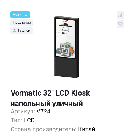
Новинка
Предзаказ
45 дней
Vormatic 32" LCD Kiosk
Кол-во
Выгода
За 1 шт.
напольный уличный
799 986 ₸
1+
0%
Артикул:
V724
Тип:
LCD
743 061 ₸
5+
-7%
Страна производитель:
Китай
686 136 ₸
10+
-14%