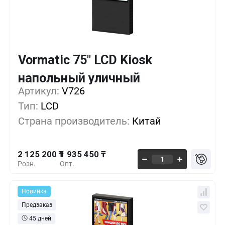
Vormatic 75" LCD Kiosk
Кол-во
Выгода
За 1 шт.
напольный уличный
2 125 200 ₸
1+
0%
Артикул:
V726
Тип:
LCD
2 068 275 ₸
5+
-2%
Страна производитель:
Китай
2 011 350 ₸
10+
-5%
2 125 200 ₸
1 935 450 ₸
Розн.
Опт.
Новинка
Предзаказ
45 дней