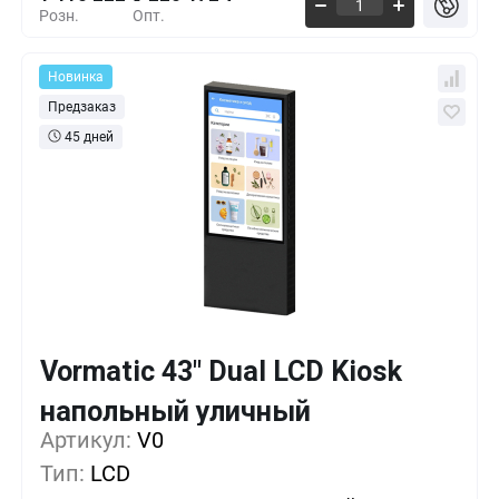
Розн.
Опт.
Новинка
Предзаказ
45 дней
Vormatic 43" Dual LCD Kiosk
Кол-во
Выгода
За 1 шт.
напольный уличный
1 585 551 ₸
1+
0%
Артикул:
V0
Тип:
LCD
1 528 626 ₸
5+
-3%