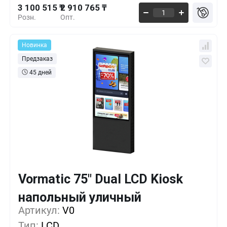
3 100 515 ₸
2 910 765 ₸
Розн.
Опт.
Новинка
Предзаказ
45 дней
Vormatic 75" Dual LCD Kiosk
Кол-во
Выгода
За 1 шт.
напольный уличный
3 393 489 ₸
1+
0%
Артикул:
V0
Тип:
LCD
3 336 564 ₸
5+
-1%