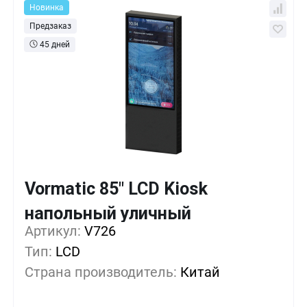
Новинка
Предзаказ
45 дней
Vormatic 85" LCD Kiosk
Кол-во
Выгода
За 1 шт.
напольный уличный
3 100 515 ₸
1+
0%
Артикул:
V726
Тип:
LCD
3 043 590 ₸
5+
-1%
Страна производитель:
Китай
2 986 665 ₸
10+
-3%