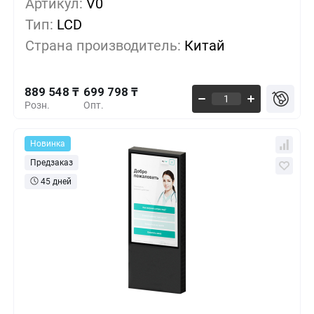
Артикул:
V0
Тип:
LCD
832 623 ₸
5+
-6%
Страна производитель:
Китай
775 698 ₸
10+
-12%
889 548 ₸
699 798 ₸
Розн.
Опт.
Новинка
Предзаказ
45 дней