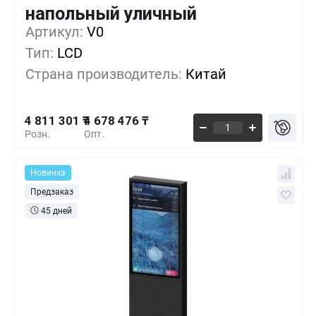
напольный уличный
4 811 301 ₸
1+
0%
Артикул:
V0
Тип:
LCD
4 754 376 ₸
5+
-1%
Страна производитель:
Китай
4 678 476 ₸
10+
-2%
4 811 301 ₸
4 678 476 ₸
Розн.
Опт.
Новинка
Предзаказ
45 дней