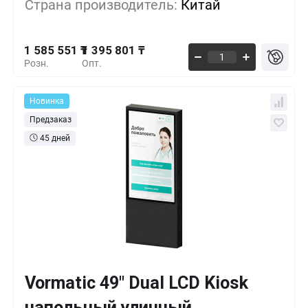
Страна производитель:
Китай
1 471 701 ₸
10+
-7%
1 585 551 ₸
1 395 801 ₸
Розн.
Опт.
Новинка
Предзаказ
45 дней
Vormatic 49" Dual LCD Kiosk
Кол-во
Выгода
За 1 шт.
напольный уличный