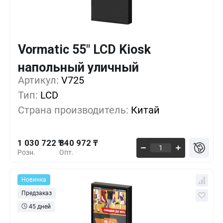
Vormatic 55" LCD Kiosk
Кол-во
Выгода
За 1 шт.
напольный уличный
1 030 722 ₸
1+
0%
Артикул:
V725
Тип:
LCD
973 797 ₸
5+
-5%
Страна производитель:
Китай
916 872 ₸
10+
-11%
1 030 722 ₸
840 972 ₸
Розн.
Опт.
Новинка
Предзаказ
45 дней