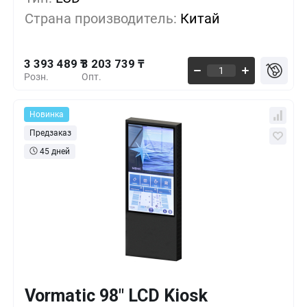
Страна производитель:
Китай
3 279 639 ₸
10+
-3%
3 393 489 ₸
3 203 739 ₸
Розн.
Опт.
Новинка
Предзаказ
45 дней
Vormatic 98" LCD Kiosk
Кол-во
Выгода
За 1 шт.