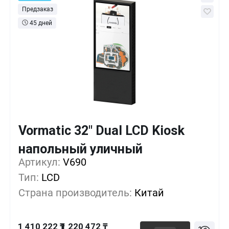
Предзаказ
45 дней
Vormatic 32" Dual LCD Kiosk
Кол-во
Выгода
За 1 шт.
напольный уличный
1 410 222 ₸
1+
0%
Артикул:
V690
Тип:
LCD
1 353 297 ₸
5+
-4%
Страна производитель:
Китай
1 296 372 ₸
10+
-8%
1 410 222 ₸
1 220 472 ₸