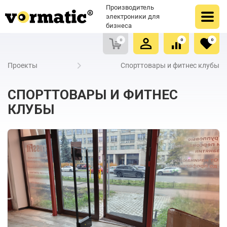
Оформить заказ
Купить в один клик
Производитель
Очистить список сравнения
Очистить избранное
электроники для
бизнеса
0
0
0
Проекты
Спорттовары и фитнес клубы
СПОРТТОВАРЫ И ФИТНЕС
КЛУБЫ