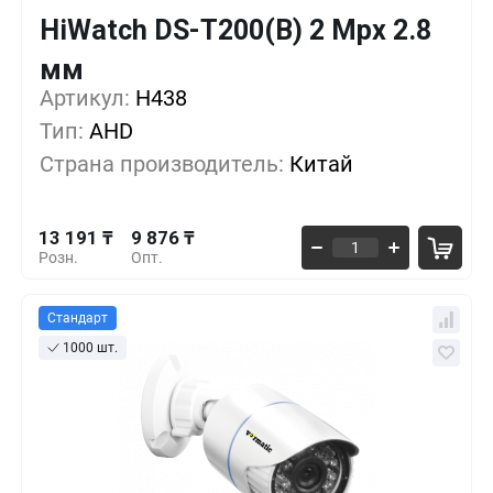
HiWatch DS-T200(B) 2 Mpx 2.8
Кол-во
Выгода
За 1 шт.
мм
13 191 ₸
1+
0%
Артикул:
H438
Тип:
AHD
11 906 ₸
10+
-9%
Страна производитель:
Китай
10 824 ₸
30+
-17%
13 191 ₸
9 876 ₸
Розн.
Опт.
Стандарт
1000 шт.