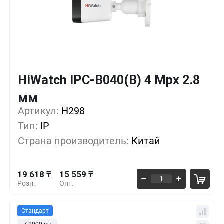
HiWatch IPC-B040(B) 4 Mpx 2.8
Кол-во
Выгода
За 1 шт.
мм
19 618 ₸
1+
0%
Артикул:
H298
Тип:
IP
18 265 ₸
10+
-6%
Страна производитель:
Китай
16 912 ₸
30+
-13%
19 618 ₸
15 559 ₸
Розн.
Опт.
Стандарт