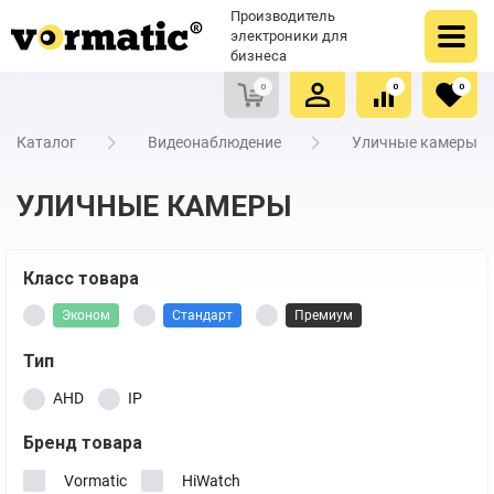
Оформить заказ
Купить в один клик
Производитель
Очистить список сравнения
Очистить избранное
электроники для
бизнеса
0
0
0
Каталог
Видеонаблюдение
Уличные камеры
УЛИЧНЫЕ КАМЕРЫ
Класс товара
Эконом
Стандарт
Премиум
Тип
AHD
IP
Бренд товара
Vormatic
HiWatch