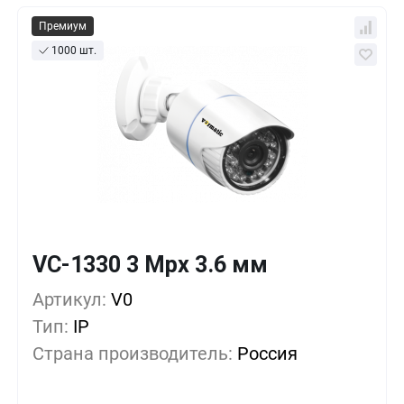
Премиум
1000 шт.
VC-1330 3 Mpx 3.6 мм
Кол-во
Выгода
За 1 шт.
33 638 ₸
1+
0%
Артикул:
V0
Тип:
IP
31 913 ₸
10+
-5%
Страна производитель:
Россия
30 763 ₸
30+
-8%