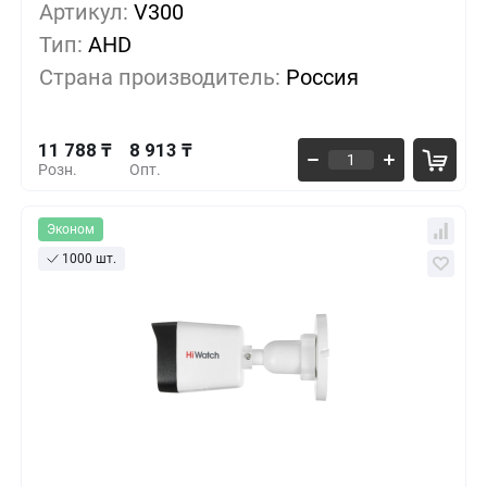
11 788 ₸
1+
0%
Артикул:
V300
Тип:
AHD
10 638 ₸
10+
-9%
Страна производитель:
Россия
10 063 ₸
30+
-14%
11 788 ₸
8 913 ₸
Розн.
Опт.
Эконом
1000 шт.