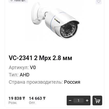
1000 шт.
VC-2341 2 Mpx 2.8 мм
Кол-во
Выгода
За 1 шт.
19 838 ₸
1+
0%
Артикул:
V0
Тип:
AHD
18 688 ₸
10+
-5%
Страна производитель:
Россия
15 813 ₸
30+
-20%
19 838 ₸
14 663 ₸
Розн.
Опт.