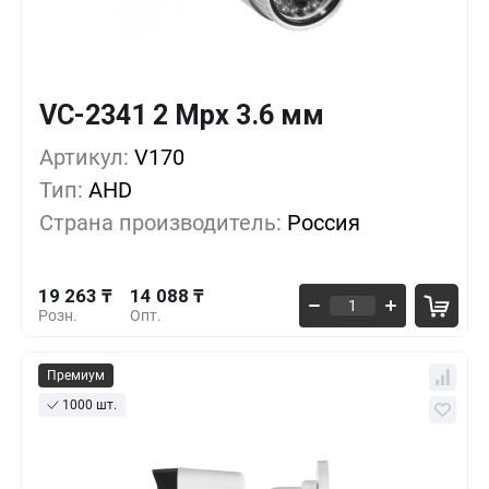
VC-2341 2 Mpx 3.6 мм
Кол-во
Выгода
За 1 шт.
19 263 ₸
1+
0%
Артикул:
V170
Тип:
AHD
18 113 ₸
10+
-5%
Страна производитель:
Россия
15 238 ₸
30+
-20%
19 263 ₸
14 088 ₸
Розн.
Опт.
Премиум
1000 шт.