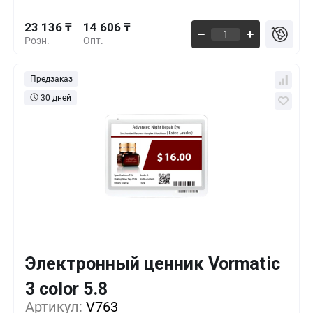
23 136 ₸
14 606 ₸
Розн.
Опт.
Предзаказ
30 дней
Электронный ценник Vormatic
Кол-во
Выгода
За 1 шт.
3 color 5.8
34 155 ₸
1+
0%
Артикул:
V763