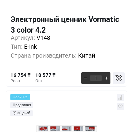
Электронный ценник Vormatic
Кол-во
Выгода
За 1 шт.
3 color 4.2
16 754 ₸
1+
0%
Артикул:
V148
Тип:
E-Ink
13 962 ₸
500+
-16%
Страна производитель:
Китай
11 635 ₸
1000+
-30%
16 754 ₸
10 577 ₸
Розн.
Опт.
Новинка
Предзаказ
30 дней