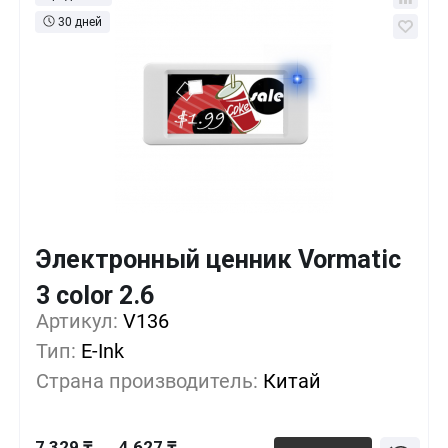
30 дней
Электронный ценник Vormatic
Кол-во
Выгода
За 1 шт.
3 color 2.6
7 329 ₸
1+
0%
Артикул:
V136
Тип:
E-Ink
6 108 ₸
500+
-16%
Страна производитель:
Китай
5 090 ₸
1000+
-30%
7 329 ₸
4 627 ₸