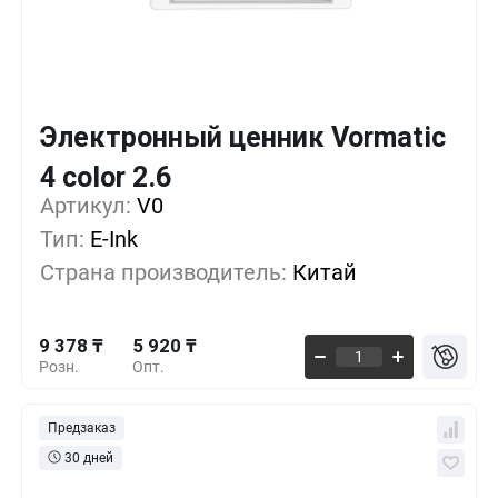
Электронный ценник Vormatic
Кол-во
Выгода
За 1 шт.
4 color 2.6
9 378 ₸
1+
0%
Артикул:
V0
Тип:
E-Ink
7 815 ₸
500+
-16%
Страна производитель:
Китай
6 512 ₸
1000+
-30%
9 378 ₸
5 920 ₸
Розн.
Опт.
Предзаказ
30 дней