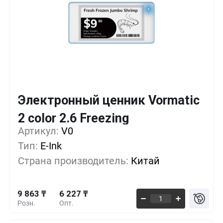
Электронный ценник Vormatic
Кол-во
Выгода
За 1 шт.
2 color 2.6 Freezing
9 863 ₸
1+
0%
Артикул:
V0
Тип:
E-Ink
8 219 ₸
500+
-16%
Страна производитель:
Китай
6 849 ₸
1000+
-30%
9 863 ₸
6 227 ₸
Розн.
Опт.