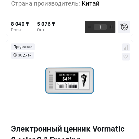
Страна производитель:
Китай
5 583 ₸
1000+
-30%
8 040 ₸
5 076 ₸
Розн.
Опт.
Предзаказ
30 дней
Электронный ценник Vormatic
Кол-во
Выгода
За 1 шт.