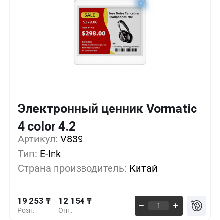
Электронный ценник Vormatic
Кол-во
Выгода
За 1 шт.
4 color 4.2
19 253 ₸
1+
0%
Артикул:
V839
Тип:
E-Ink
16 044 ₸
500+
-16%
Страна производитель:
Китай
13 370 ₸
1000+
-30%
19 253 ₸
12 154 ₸
Розн.
Опт.