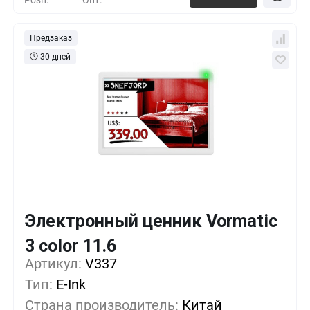
Розн.
Опт.
Предзаказ
30 дней
Электронный ценник Vormatic
Кол-во
Выгода
За 1 шт.
3 color 11.6
119 268 ₸
1+
0%
Артикул:
V337
Тип:
E-Ink
99 390 ₸
100+
-16%
Страна производитель:
Китай