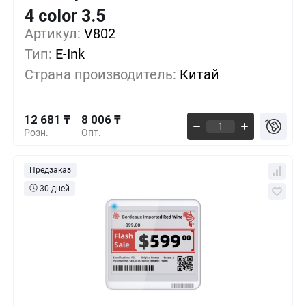
Кол-во
Выгода
За 1 шт.
4 color 3.5
12 681 ₸
1+
0%
Артикул:
V802
Тип:
E-Ink
10 568 ₸
500+
-16%
Страна производитель:
Китай
8 806 ₸
1000+
-30%
12 681 ₸
8 006 ₸
Розн.
Опт.
Предзаказ
30 дней