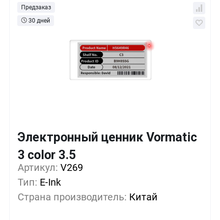
Предзаказ
30 дней
Электронный ценник Vormatic
Кол-во
Выгода
За 1 шт.
3 color 3.5
10 285 ₸
1+
0%
Артикул:
V269
Тип:
E-Ink
8 571 ₸
500+
-16%
Страна производитель:
Китай
7 142 ₸
1000+
-30%