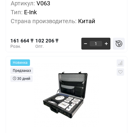
161 664 ₸
1+
0%
Артикул:
V063
Тип:
E-Ink
134 912 ₸
100+
-16%
Страна производитель:
Китай
112 426 ₸
500+
-30%
161 664 ₸
102 206 ₸
Розн.
Опт.
Новинка
Предзаказ
30 дней