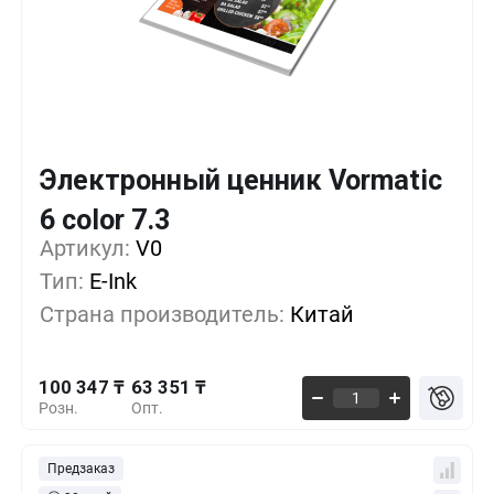
Электронный ценник Vormatic
Кол-во
Выгода
За 1 шт.
6 color 7.3
100 347 ₸
1+
0%
Артикул:
V0
Тип:
E-Ink
83 623 ₸
100+
-16%
Страна производитель:
Китай
69 686 ₸
500+
-30%
100 347 ₸
63 351 ₸
Розн.
Опт.
Предзаказ