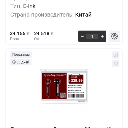
Тип:
E-Ink
29 135 ₸
500+
-14%
Страна производитель:
Китай
26 640 ₸
1000+
-22%
34 155 ₸
24 518 ₸
Розн.
Опт.
Предзаказ
30 дней