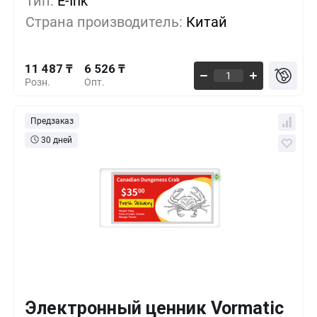
Тип:
E-Ink
8 614 ₸
500+
-25%
Страна производитель:
Китай
7 178 ₸
1000+
-37%
11 487 ₸
6 526 ₸
Розн.
Опт.
Предзаказ
30 дней
Электронный ценник Vormatic