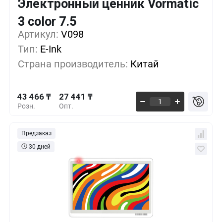
Электронный ценник Vormatic
Кол-во
Выгода
За 1 шт.
3 color 7.5
43 466 ₸
1+
0%
Артикул:
V098
Тип:
E-Ink
36 222 ₸
100+
-16%
Страна производитель:
Китай
30 185 ₸
500+
-30%
43 466 ₸
27 441 ₸
Розн.
Опт.
Предзаказ
30 дней