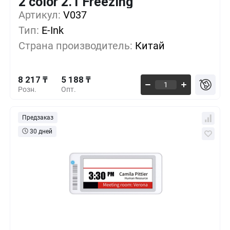
2 color 2.1 Freezing
8 217 ₸
1+
0%
Артикул:
V037
Тип:
E-Ink
6 848 ₸
500+
-16%
Страна производитель:
Китай
5 706 ₸
1000+
-30%
8 217 ₸
5 188 ₸
Розн.
Опт.
Предзаказ
30 дней