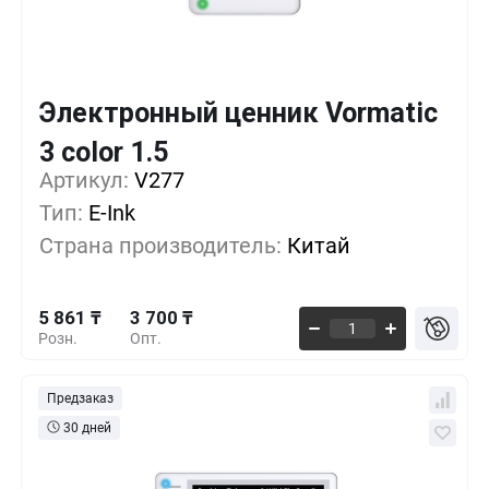
Электронный ценник Vormatic
Кол-во
Выгода
За 1 шт.
3 color 1.5
5 861 ₸
1+
0%
Артикул:
V277
Тип:
E-Ink
4 884 ₸
500+
-16%
Страна производитель:
Китай
4 070 ₸
1000+
-30%
5 861 ₸
3 700 ₸
Розн.
Опт.
Предзаказ
30 дней