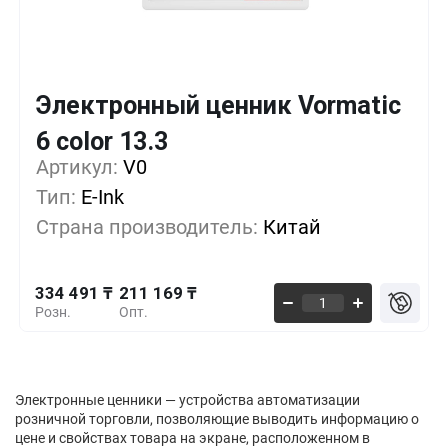
Электронный ценник Vormatic
Кол-во
Выгода
За 1 шт.
6 color 13.3
334 491 ₸
1+
0%
Артикул:
V0
Тип:
E-Ink
278 743 ₸
100+
-16%
Страна производитель:
Китай
232 286 ₸
500+
-30%
334 491 ₸
211 169 ₸
Розн.
Опт.
Электронные ценники — устройства автоматизации
розничной торговли, позволяющие выводить информацию о
цене и свойствах товара на экране, расположенном в