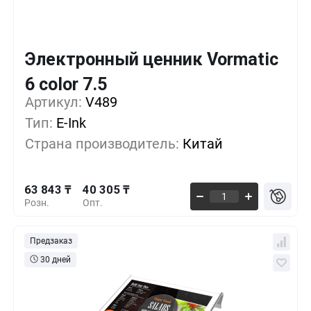
Электронный ценник Vormatic
Кол-во
Выгода
За 1 шт.
6 color 7.5
63 843 ₸
1+
0%
Артикул:
V489
Тип:
E-Ink
53 203 ₸
100+
-16%
Страна производитель:
Китай
44 336 ₸
500+
-30%
63 843 ₸
40 305 ₸
Розн.
Опт.
Предзаказ
30 дней