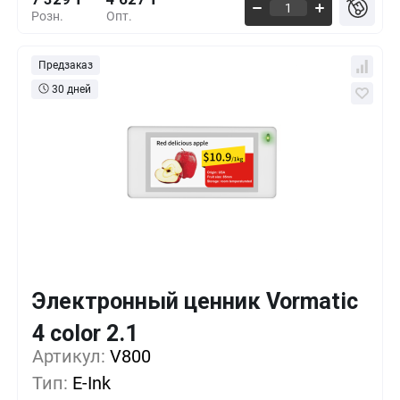
Розн.
Опт.
Предзаказ
30 дней
Электронный ценник Vormatic
Кол-во
Выгода
За 1 шт.
4 color 2.1
8 040 ₸
1+
0%
Артикул:
V800
Тип:
E-Ink
6 700 ₸
500+
-16%