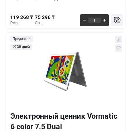
82 825 ₸
500+
-30%
119 268 ₸
75 296 ₸
Розн.
Опт.
Предзаказ
30 дней
Электронный ценник Vormatic
Кол-во
Выгода
За 1 шт.
6 color 7.5 Dual