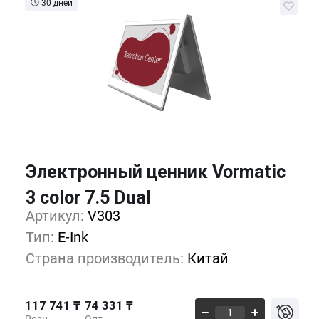
30 дней
Электронный ценник Vormatic
Кол-во
Выгода
За 1 шт.
3 color 7.5 Dual
117 741 ₸
1+
0%
Артикул:
V303
Тип:
E-Ink
98 117 ₸
100+
-16%
Страна производитель:
Китай
12 505 ₸
500+
-89%
117 741 ₸
74 331 ₸