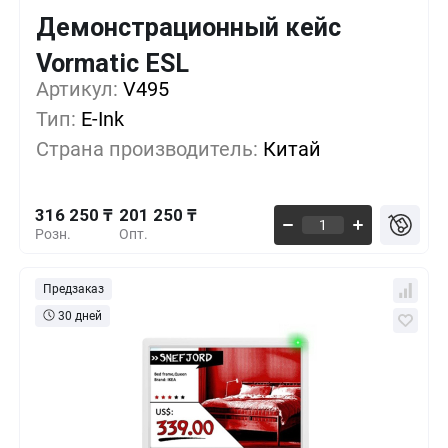
Демонстрационный кейс
Кол-во
Выгода
За 1 шт.
Vormatic ESL
316 250 ₸
1+
0%
Артикул:
V495
Тип:
E-Ink
287 500 ₸
5+
-9%
Страна производитель:
Китай
258 750 ₸
10+
-18%
316 250 ₸
201 250 ₸
Розн.
Опт.
Предзаказ
30 дней