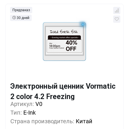
Предзаказ
30 дней
Электронный ценник Vormatic
Кол-во
Выгода
За 1 шт.
2 color 4.2 Freezing
23 136 ₸
1+
0%
Артикул:
V0
Тип:
E-Ink
19 280 ₸
500+
-16%
Страна производитель:
Китай
16 067 ₸
1000+
-30%