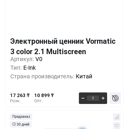
Электронный ценник Vormatic
Кол-во
Выгода
За 1 шт.
3 color 2.1 Multiscreen
17 263 ₸
1+
0%
Артикул:
V0
Тип:
E-Ink
14 386 ₸
500+
-16%
Страна производитель:
Китай
11 988 ₸
1000+
-30%
17 263 ₸
10 899 ₸
Розн.
Опт.
Предзаказ
30 дней