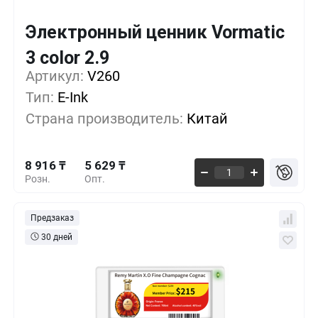
Электронный ценник Vormatic
Кол-во
Выгода
За 1 шт.
3 color 2.9
8 916 ₸
1+
0%
Артикул:
V260
Тип:
E-Ink
7 430 ₸
500+
-16%
Страна производитель:
Китай
6 192 ₸
1000+
-30%
8 916 ₸
5 629 ₸
Розн.
Опт.
Предзаказ
30 дней