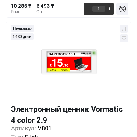
10 285 ₸
6 493 ₸
Розн.
Опт.
Предзаказ
30 дней
Электронный ценник Vormatic
Кол-во
Выгода
За 1 шт.
4 color 2.9
11 487 ₸
1+
0%
Артикул:
V801