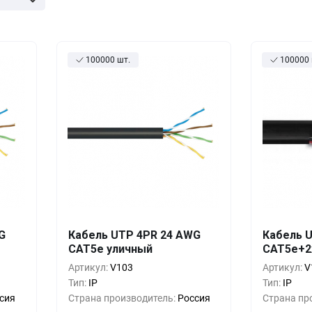
оры
Товары для дома
истраторы
Товары для животных
100000 шт.
100000 
Другое
шт.
Кол-во
Выгода
За 1 шт.
Кол-во
G
Кабель UTP 4PR 24 AWG
Кабель 
4 ₸
CAT5e уличный
277 ₸
CAT5e+2x
200+
0%
200+
Артикул:
V103
Артикул:
V
0 ₸
264 ₸
400+
-4%
400+
Тип:
IP
Тип:
IP
сия
Страна производитель:
Россия
Страна пр
7 ₸
250 ₸
800+
-9%
800+