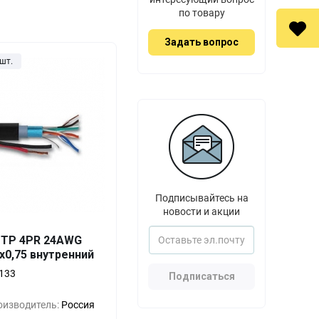
по товару
Задать вопрос
шт.
Подписывайтесь на
новости и акции
Выгода
За 1 шт.
UTP 4PR 24AWG
0,75 внутренний
399 ₸
0%
133
Подписаться
386 ₸
-3%
оизводитель:
Россия
372 ₸
-6%