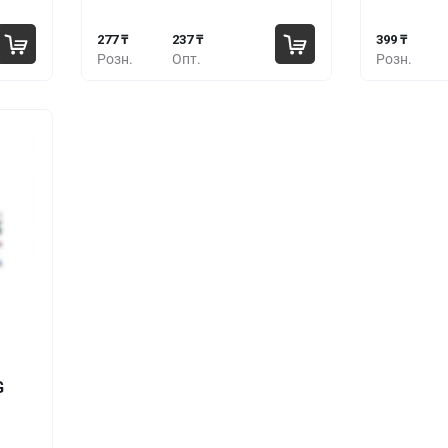
277 ₸
237 ₸
399 ₸
Розн.
Опт.
Розн.
шт.
G
3 ₸
9 ₸