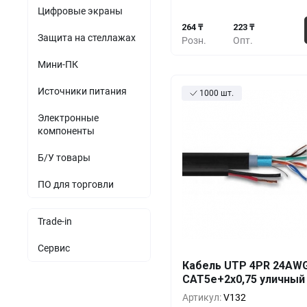
Цифровые экраны
264 ₸
223 ₸
Защита на стеллажах
Розн.
Опт.
Мини-ПК
Источники питания
1000 шт.
Электронные
компоненты
Б/У товары
ПО для торговли
Trade-in
Сервис
Кол-во
Выгода
За 1 
Кабель UTP 4PR 24AW
CAT5e+2x0,75 уличный
41
200+
0%
Артикул:
V132
39
400+
-3%