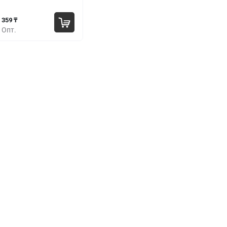
359 ₸
Опт.