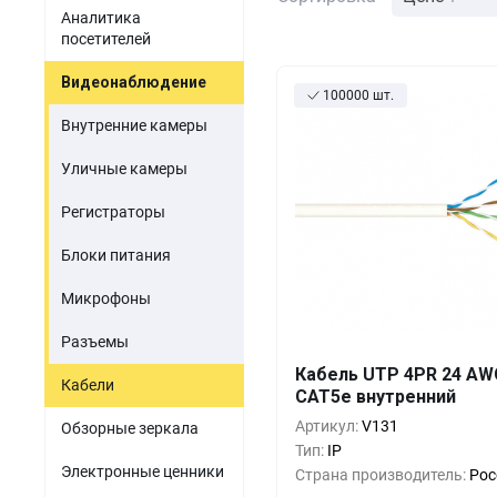
Акустомагнитные детект
парфюмерия
Аналитика
Мини-ПК
Гибридные видеорег
посетителей
Одежда и обувь
Источники питания
Видеонаблюдение
100000 шт.
Оптика
Электронные компоненты
Внутренние камеры
Б/У товары
Уличные камеры
ПО для торговли
Регистраторы
Блоки питания
Микрофоны
Разъемы
Кол-во
Выгода
За 1 
Кабель UTP 4PR 24 AW
Кабели
CAT5e внутренний
26
200+
0%
Артикул:
V131
Обзорные зеркала
25
400+
-5%
Тип:
IP
Электронные ценники
Страна производитель:
Рос
23
800+
-10%