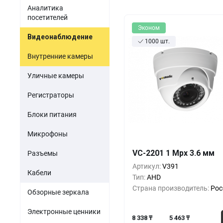
Акустомагнитные детект
парфюмерия
Аналитика
Мини-ПК
Гибридные видеорег
посетителей
Одежда и обувь
Эконом
Источники питания
Видеонаблюдение
1000 шт.
Оптика
Электронные компоненты
Внутренние камеры
Б/У товары
Уличные камеры
ПО для торговли
Регистраторы
Блоки питания
Микрофоны
Кол-во
Выгода
За 1 
VC-2201 1 Mpx 3.6 мм
8 3
1+
0%
Разъемы
Артикул:
V391
7 1
10+
-13%
Кабели
Тип:
AHD
Страна производитель:
Рос
6 6
30+
-20%
Обзорные зеркала
Электронные ценники
8 338 ₸
5 463 ₸