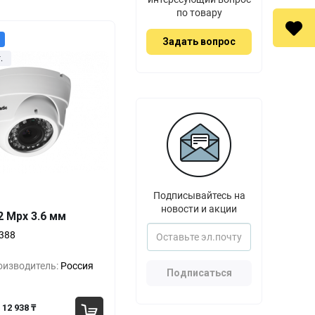
по товару
Задать вопрос
.
Выгода
За 1 шт.
Подписывайтесь на
новости и акции
2 Mpx 3.6 мм
16 388 ₸
0%
388
15 813 ₸
-3%
оизводитель:
Россия
14 088 ₸
-14%
Подписаться
12 938 ₸