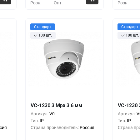
Розн.
Опт.
Розн.
Стандарт
Стандарт
100 шт.
100 шт.
шт.
Кол-во
Выгода
За 1 шт.
Кол-во
38 ₸
VC-1230 3 Mpx 3.6 мм
25 013 ₸
VC-1230 
1+
0%
1+
Артикул:
V0
Артикул:
V
63 ₸
22 713 ₸
10+
-9%
10+
Тип:
IP
Тип:
IP
сия
Страна производитель:
Россия
Страна пр
63 ₸
21 563 ₸
30+
-13%
30+