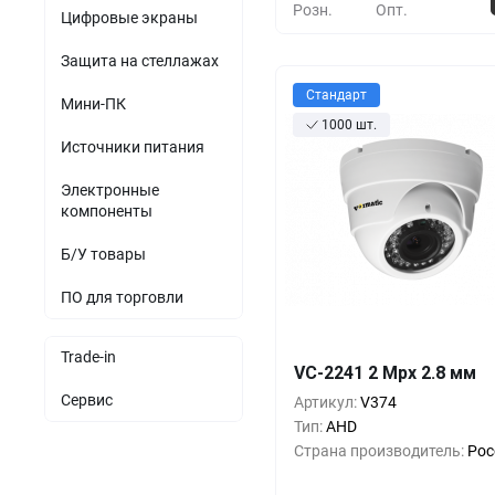
Розн.
Опт.
Цифровые экраны
Защита на стеллажах
Стандарт
Мини-ПК
1000 шт.
Источники питания
Электронные
компоненты
Б/У товары
ПО для торговли
Кол-во
Выгода
За 1 
Trade-in
VC-2241 2 Mpx 2.8 мм
17 5
1+
0%
Сервис
Артикул:
V374
16 9
10+
-3%
Тип:
AHD
Страна производитель:
Рос
14 6
30+
-16%