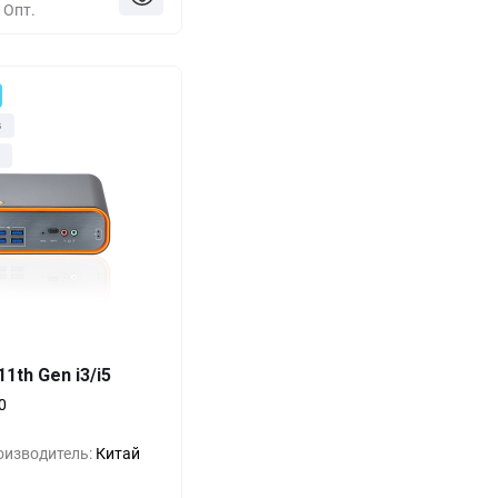
Опт.
з
Выгода
За 1 шт.
1th Gen i3/i5
1 725 ₸
0%
0
1 150 ₸
-33%
оизводитель:
Китай
575 ₸
-66%