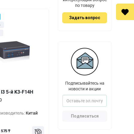
по товару
Задать вопрос
з
Выгода
За 1 шт.
Подписывайтесь на
новости и акции
 I3 5-й K3-F14H
1 725 ₸
0%
0
1 150 ₸
-33%
оизводитель:
Китай
575 ₸
-66%
Подписаться
575 ₸