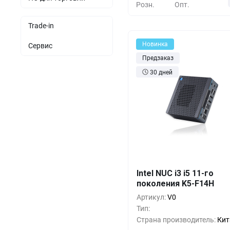
Розн.
Опт.
Trade-in
Новинка
Сервис
Предзаказ
30 дней
Кол-во
Выгода
За 1 
Intel NUC i3 i5 11-го
поколения K5-F14H
1 7
1+
0%
Артикул:
V0
1 1
5+
-33%
Тип:
Страна производитель:
Кит
57
10+
-66%