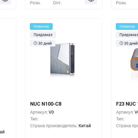
Розн.
Опт.
Розн.
Новинка
Новинка
Предзаказ
Предзака
30 дней
30 дней
шт.
Кол-во
Выгода
За 1 шт.
Кол-во
NUC N100-C8
F23 NUC 1
25 ₸
1 725 ₸
1+
0%
1+
Артикул:
V0
Артикул:
V
Тип:
Тип:
50 ₸
1 150 ₸
5+
-33%
5+
Страна производитель:
Китай
Страна пр
ай
5 ₸
575 ₸
10+
-66%
10+