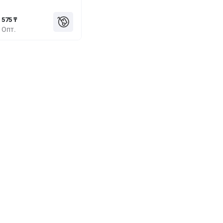
575 ₸
Опт.