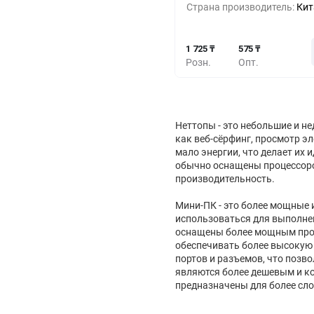
Страна производитель:
Кит
57
10+
-66%
1 725 ₸
575 ₸
Розн.
Опт.
Неттопы - это небольшие и н
как веб-сёрфинг, просмотр э
мало энергии, что делает их
обычно оснащены процессоро
производительность.
Мини-ПК - это более мощные
использоваться для выполнен
оснащены более мощным проц
обеспечивать более высокую
портов и разъемов, что позв
являются более дешевым и к
предназначены для более сло