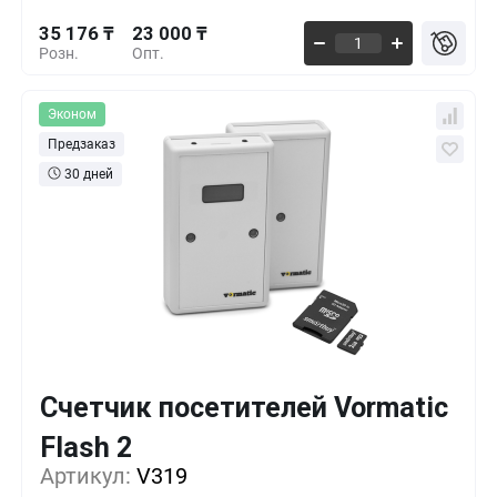
35 176 ₸
23 000 ₸
Розн.
Опт.
Эконом
Предзаказ
30 дней
Счетчик посетителей Vormatic
Flash 2
Кол-во
Выгода
За 1 шт.
Артикул:
V319