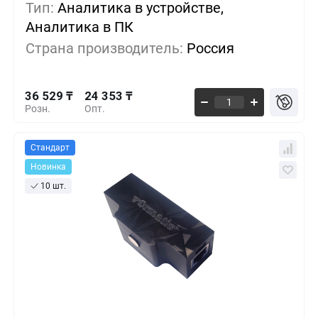
36 529 ₸
1+
0%
Тип:
Аналитика в устройстве,
Аналитика в ПК
33 824 ₸
5+
-7%
Страна производитель:
Россия
31 118 ₸
10+
-14%
36 529 ₸
24 353 ₸
Розн.
Опт.
Стандарт
Новинка
10 шт.