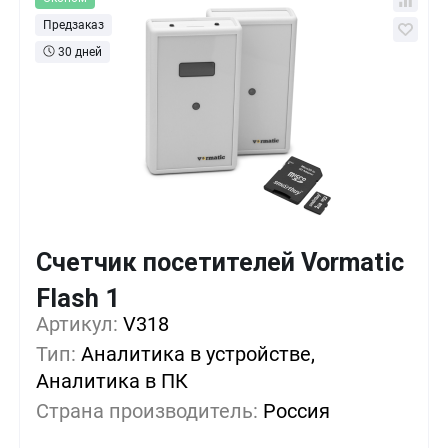
Предзаказ
30 дней
Счетчик посетителей Vormatic
Flash 1
Кол-во
Выгода
За 1 шт.
Артикул:
V318
35 176 ₸
1+
0%
Тип:
Аналитика в устройстве,
Аналитика в ПК
32 471 ₸
5+
-7%
Страна производитель:
Россия
29 765 ₸
10+
-15%