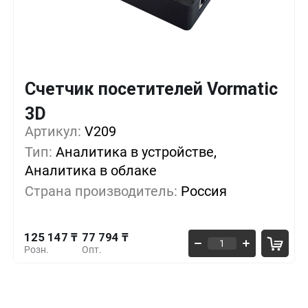
Счетчик посетителей Vormatic
3D
Кол-во
Выгода
За 1 шт.
Артикул:
V209
125 147 ₸
1+
0%
Тип:
Аналитика в устройстве,
Аналитика в облаке
104 853 ₸
5+
-16%
Страна производитель:
Россия
84 559 ₸
10+
-32%
125 147 ₸
77 794 ₸
Розн.
Опт.