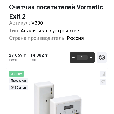
Счетчик посетителей Vormatic
Кол-во
Выгода
За 1 шт.
Exit 2
27 059 ₸
1+
0%
Артикул:
V390
Тип:
Аналитика в устройстве
24 353 ₸
5+
-10%
Страна производитель:
Россия
21 647 ₸
10+
-20%
27 059 ₸
14 882 ₸
Розн.
Опт.
Эконом
Предзаказ
30 дней