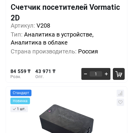
Счетчик посетителей Vormatic
2D
Кол-во
Выгода
За 1 шт.
Артикул:
V208
84 559 ₸
1+
0%
Тип:
Аналитика в устройстве,
Аналитика в облаке
64 265 ₸
5+
-23%
Страна производитель:
Россия
50 735 ₸
10+
-40%
84 559 ₸
43 971 ₸
Розн.
Опт.
Стандарт
Новинка
1 шт.