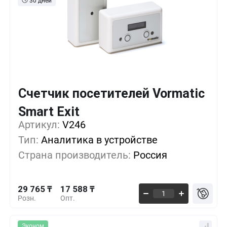
30 дней
Счетчик посетителей Vormatic
Кол-во
Выгода
За 1 шт.
Smart Exit
29 765 ₸
1+
0%
Артикул:
V246
Тип:
Аналитика в устройстве
27 059 ₸
5+
-9%
Страна производитель:
Россия
24 353 ₸
10+
-18%
29 765 ₸
17 588 ₸
Розн.
Опт.
Эконом