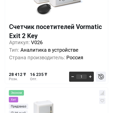
Счетчик посетителей Vormatic
Кол-во
Выгода
За 1 шт.
Exit 2 Key
28 412 ₸
1+
0%
Артикул:
V026
Тип:
Аналитика в устройстве
25 706 ₸
5+
-9%
Страна производитель:
Россия
23 000 ₸
10+
-19%
28 412 ₸
16 235 ₸
Розн.
Опт.
Эконом
Хит
Предзаказ