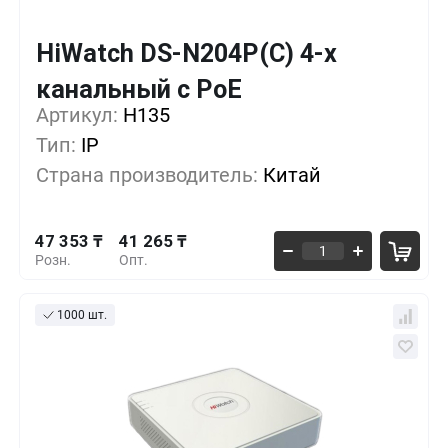
HiWatch DS-N204P(C) 4-х
Кол-во
Выгода
За 1 шт.
канальный с PoE
47 353 ₸
1+
0%
Артикул:
H135
Тип:
IP
45 324 ₸
5+
-4%
Страна производитель:
Китай
43 294 ₸
10+
-8%
47 353 ₸
41 265 ₸
Розн.
Опт.
1000 шт.