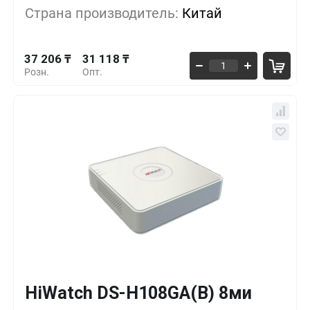
Страна производитель:
Китай
2 817 500 ₸
10+
-7473%
37 206 ₸
31 118 ₸
Розн.
Опт.
HiWatch DS-H108GA(B) 8ми
Кол-во
Выгода
За 1 шт.