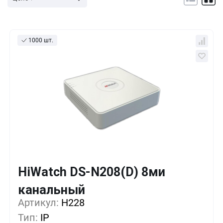
1000 шт.
HiWatch DS-N208(D) 8ми
Кол-во
Выгода
За 1 шт.
канальный
37 206 ₸
1+
0%
Артикул:
H228
Тип:
IP
35 176 ₸
5+
-5%