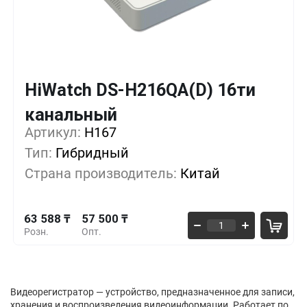
HiWatch DS-H216QA(D) 16ти
Кол-во
Выгода
За 1 шт.
канальный
63 588 ₸
1+
0%
Артикул:
H167
Тип:
Гибридный
61 559 ₸
5+
-3%
Страна производитель:
Китай
59 529 ₸
10+
-6%
63 588 ₸
57 500 ₸
Розн.
Опт.
Видеорегистратор — устройство, предназначенное для записи,
хранения и воспроизведения видеоинформации. Работает по