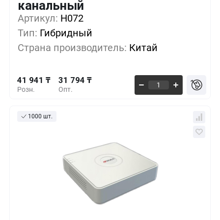
канальный
41 941 ₸
1+
0%
Артикул:
H072
Тип:
Гибридный
38 559 ₸
5+
-8%
Страна производитель:
Китай
35 176 ₸
10+
-16%
41 941 ₸
31 794 ₸
Розн.
Опт.
1000 шт.