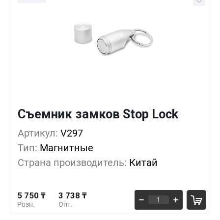
Съемник замков Stop Lock
Кол-во
Выгода
За 1 шт.
5 750 ₸
1+
0%
Артикул:
V297
Тип:
Магнитные
4 888 ₸
10+
-14%
Страна производитель:
Китай
4 313 ₸
50+
-24%
5 750 ₸
3 738 ₸
Розн.
Опт.