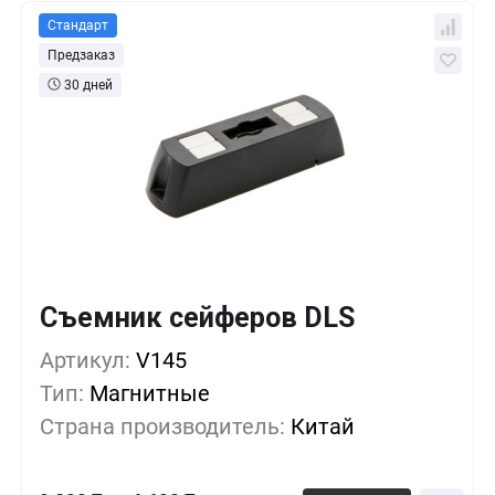
Стандарт
Предзаказ
30 дней
Съемник сейферов DLS
Кол-во
Выгода
За 1 шт.
9 200 ₸
1+
0%
Артикул:
V145
Тип:
Магнитные
7 763 ₸
10+
-15%
Страна производитель:
Китай
5 750 ₸
50+
-37%