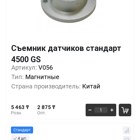
Съемник датчиков стандарт
Кол-во
Выгода
За 1 шт.
4500 GS
5 463 ₸
1+
0%
Артикул:
V056
Тип:
Магнитные
4 888 ₸
10+
-10%
Страна производитель:
Китай
3 450 ₸
50+
-36%
5 463 ₸
2 875 ₸
Розн.
Опт.
Стандарт
4 шт.