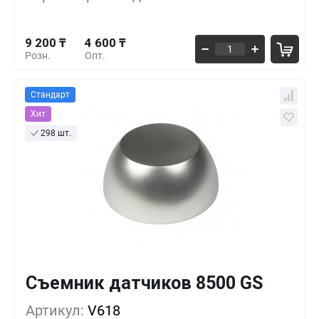
5 750 ₸
50+
-37%
9 200 ₸
4 600 ₸
Розн.
Опт.
Стандарт
Хит
298 шт.
Съемник датчиков 8500 GS
Кол-во
Выгода
За 1 шт.
12 938 ₸
1+
0%
Артикул:
V618