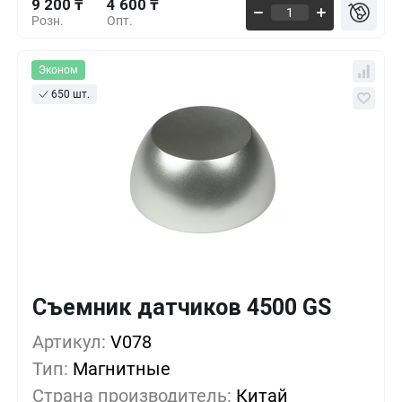
9 200 ₸
4 600 ₸
Розн.
Опт.
Эконом
650 шт.
Съемник датчиков 4500 GS
Кол-во
Выгода
За 1 шт.
9 200 ₸
1+
0%
Артикул:
V078
Тип:
Магнитные
7 763 ₸
10+
-15%
Страна производитель:
Китай