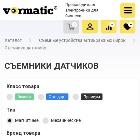
Оформить заказ
Купить в один клик
Производитель
Очистить список сравнения
Очистить избранное
электроники для
бизнеса
0
0
0
Каталог
Съемные устройства антикражных бирок
Съемники датчиков
СЪЕМНИКИ ДАТЧИКОВ
Класс товара
Эконом
Стандарт
Премиум
Тип
Магнитные
Механические
Бренд товара