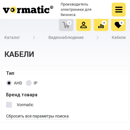
Оформить заказ
Купить в один клик
Производитель
Очистить список сравнения
Очистить избранное
электроники для
бизнеса
0
0
0
Каталог
Видеонаблюдение
Кабели
КАБЕЛИ
Тип
AHD
IP
Бренд товара
Vormatic
Сбросить все параметры поиска