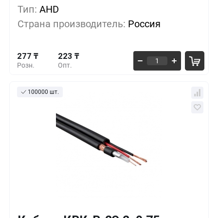
Тип:
AHD
250 ₸
400+
-9%
Страна производитель:
Россия
237 ₸
800+
-14%
277 ₸
223 ₸
Розн.
Опт.
100000 шт.