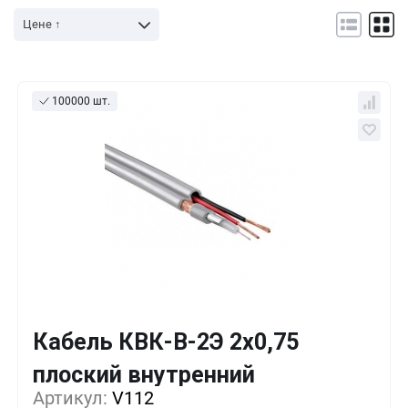
Цене ↑
100000 шт.
Кабель КВК-В-2Э 2х0,75
Кол-во
Выгода
За 1 шт.
плоский внутренний
277 ₸
200+
0%
Артикул:
V112