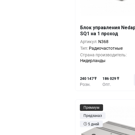
Блок управления Neda
Кол-во
Выгода
За 1 
SQ1 на 1 проход
240 1
1+
0%
Артикул:
N368
Тип:
Радиочастотные
219 8
5+
-8%
Страна производитель:
Нидерланды
199 5
10+
-16%
240 147 ₸
186 029 ₸
Розн.
Опт.
Премиум
Предзаказ
5 дней