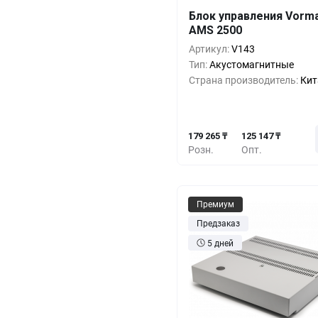
Блок управления Vorma
Кол-во
Выгода
За 1 
AMS 2500
179 2
1+
0%
Артикул:
V143
Тип:
Акустомагнитные
158 9
5+
-11%
Страна производитель:
Кит
138 6
10+
-22%
179 265 ₸
125 147 ₸
Розн.
Опт.
Премиум
Предзаказ
5 дней