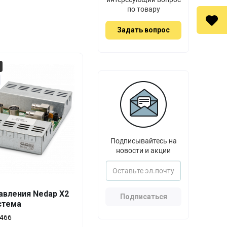
по товару
Задать вопрос
Подписывайтесь на
новости и акции
авления Nedap X2
Подписаться
стема
Выгода
За 1 шт.
466
111 618 ₸
0%