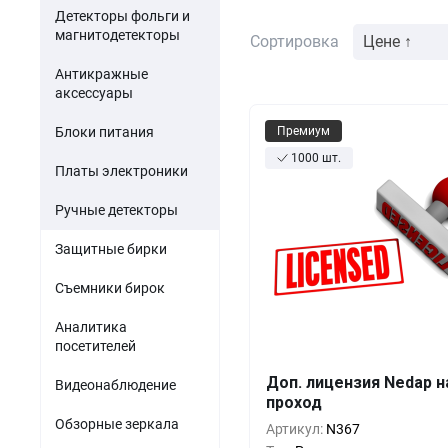
Акустомагнитные детект
парфюмерия
Детекторы фольги и
Мини-ПК
Гибридные видеорег
магнитодетекторы
Сортировка
Цене ↑
Одежда и обувь
Источники питания
Антикражные
Оптика
аксессуары
Электронные компоненты
Б/У товары
Блоки питания
Премиум
1000 шт.
ПО для торговли
Платы электроники
Ручные детекторы
Защитные бирки
Съемники бирок
Аналитика
посетителей
Доп. лицензия Nedap н
Видеонаблюдение
проход
Кол-во
Выгода
За 1 
Обзорные зеркала
Артикул:
N367
84 5
1+
0%