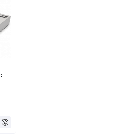
шт.
C
12 ₸
18 ₸
24 ₸