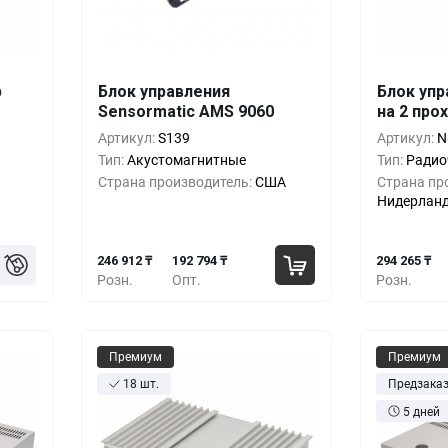
p
Блок управления
Блок упр
шт.
Кол-во
Выгода
За 1 шт.
Кол-во
Sensormatic AMS 9060
на 2 про
47 ₸
246 912 ₸
1+
0%
1+
Артикул:
S139
Артикул:
N
Тип:
Акустомагнитные
Тип:
Радио
53 ₸
226 618 ₸
5+
-8%
5+
Страна производитель:
США
Страна пр
Нидерлан
59 ₸
206 324 ₸
10+
-16%
10+
246 912 ₸
192 794 ₸
294 265 ₸
Розн.
Опт.
Розн.
Премиум
Премиум
18 шт.
Предзака
5 дней