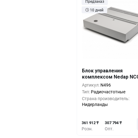
Предзаказ
10 дней
Блок управления
Кол-во
Выгода
За 1 
комплексом Nedap NC
361 9
1+
0%
Артикул:
N496
Тип:
Радиочастотные
341 6
5+
-5%
Страна производитель:
Нидерланды
321 3
10+
-11%
361 912 ₸
307 794 ₸
Розн.
Опт.