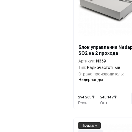
Блок управления Neda
Кол-во
Выгода
За 1 
SQ2 на 2 прохода
294 2
1+
0%
Артикул:
N369
Тип:
Радиочастотные
273 9
5+
-6%
Страна производитель:
Нидерланды
253 6
10+
-13%
294 265 ₸
240 147 ₸
Розн.
Опт.
Премиум