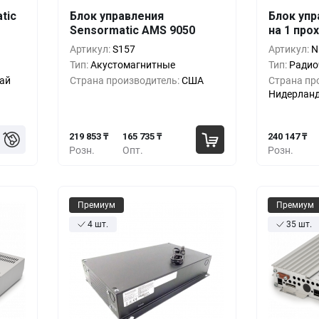
tic
Блок управления
Блок упр
шт.
Кол-во
Выгода
За 1 шт.
Кол-во
Sensormatic AMS 9050
на 1 про
65 ₸
219 853 ₸
1+
0%
1+
Артикул:
S157
Артикул:
N
Тип:
Акустомагнитные
Тип:
Радио
71 ₸
199 559 ₸
5+
-9%
5+
ай
Страна производитель:
США
Страна пр
Нидерлан
76 ₸
179 265 ₸
10+
-18%
10+
219 853 ₸
165 735 ₸
240 147 ₸
Розн.
Опт.
Розн.
Премиум
Премиум
4 шт.
35 шт.