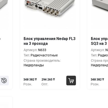
p
Блок управления Nedap FL3
Блок упр
шт.
Кол-во
Выгода
За 1 шт.
Кол-во
на 3 прохода
SQ3 на 3
65 ₸
348 382 ₸
1+
0%
1+
Артикул:
N633
Артикул:
N
Тип:
Радиочастотные
Тип:
Радио
71 ₸
328 088 ₸
5+
-5%
5+
Страна производитель:
Страна пр
Нидерланды
Нидерлан
76 ₸
307 794 ₸
10+
-11%
10+
348 382 ₸
294 265 ₸
348 382 ₸
Розн.
Опт.
Розн.