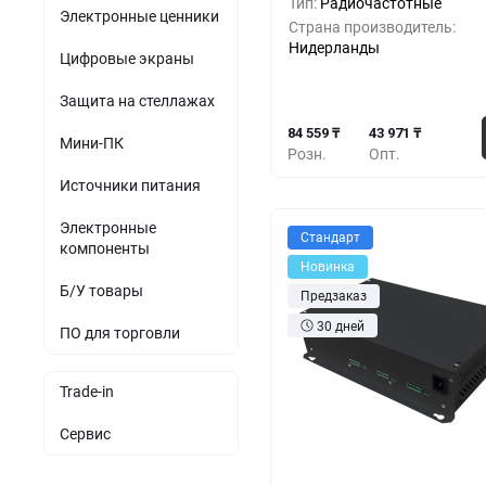
Тип:
Радиочастотные
Электронные ценники
Страна производитель:
71 0
5+
-16%
Нидерланды
Цифровые экраны
57 5
10+
-32%
Защита на стеллажах
84 559 ₸
43 971 ₸
Мини-ПК
Розн.
Опт.
Источники питания
Электронные
Стандарт
компоненты
Новинка
Б/У товары
Предзаказ
30 дней
ПО для торговли
Trade-in
Сервис