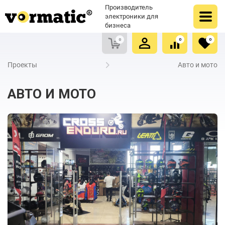
Оформить заказ
Купить в один клик
Производитель
Очистить список сравнения
Очистить избранное
электроники для
бизнеса
0
0
0
Проекты
Авто и мото
АВТО И МОТО