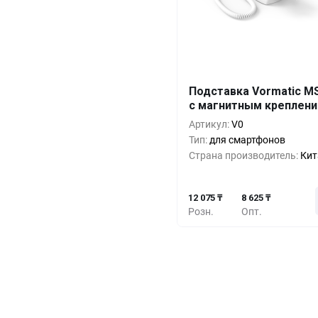
Кол-во
Выгода
За 1 
Подставка Vormatic M
с магнитным креплен
12 0
1+
0%
Артикул:
V0
10 9
10+
-9%
Тип:
для смартфонов
Страна производитель:
Кит
9 7
30+
-19%
12 075 ₸
8 625 ₸
Розн.
Опт.