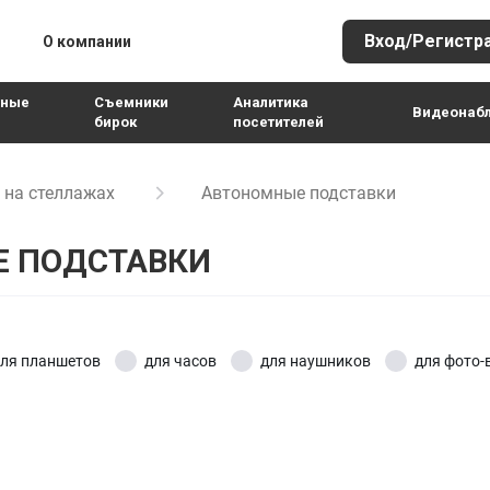
Вход/Регистр
О компании
Оружейный и
тные
Съемники
Аналитика
Видеонаб
экипировка
бирок
посетителей
Отели и гостиницы
тки гибкие
енники и электронные табло
Оповещатели посетителей
Деактиваторы этикеток
Рекламные экраны
Антикражные аксессуары
Блоки питания
Датчики жестк
Блоки управ
 на стеллажах
Автономные подставки
Продукты питания
очастотные этикетки
E-Ink ценники
Радиочастотные деактиваторы
Рекламные экраны для помещения
Блоки питания
Микрофоны
Радиочастотны
Держатели
томагнитные этикетки
LCD ценники
Рыбалка и туризм
Акустомагнитные деактиваторы
Рекламные экраны для улицы
Платы электроники
Разъемы
Акустомагнитн
Аккумулято
 ПОДСТАВКИ
еры
Сенсорные киоски
Радиочастотные платы
Кабели
Замки Stop Lock
Спорттовары и фитнес
клубы
Сенсорные киоски для помещения
Акустомагнитные платы
AHD кабели
Стройматериалы и
ля планшетов
для часов
для наушников
для фото-
Сенсорные киоски для улицы
Ручные детекторы
IP кабели
хозтовары
Радиочастотные детекторы
Сувенирные
оры
Акустомагнитные детекторы
ры
Сумки и аксессуары
ы