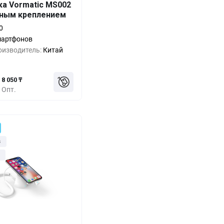
ка Vormatic MS002
тным креплением
11 500 ₸
0%
0
10 350 ₸
-10%
мартфонов
оизводитель:
Китай
9 200 ₸
-20%
8 050 ₸
Опт.
з