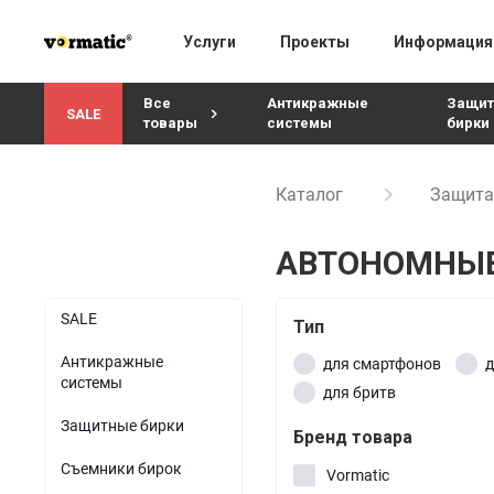
Услуги
Проекты
Информация
Авто и мото
Все
Антикражные
Защи
SALE
товары
системы
бирки
АЗС
Счетчики посетителей
Антикражные системы
Антикражные рамки
Внутренние камеры
Этике
Ц
Аптеки
Каталог
Защита
Аналитика в устройстве
Защитные бирки
Радиочастотные рамки
AHD видеокамеры
Ради
Бытовая техника и
Аналитика в ПК
Съемники бирок
Акустомагнитные рамки
электроника
IP видеокамеры
Акус
АВТОНОМНЫЕ
Аналитика в облаке
Аналитика посетителей
Блоки управления
Уличные камеры
Сейф
Винотеки и
алкомаркеты
SALE
Тип
Видеонаблюдение
Радиочастотные блоки
AHD видеокамеры
Гипермаркеты
Антикражные
для смартфонов
д
Обзорные зеркала
Акустомагнитные блоки
IP видеокамеры
системы
для бритв
Детские товары
Электронные ценники
Детекторы фольги и
Регистраторы
Защитные бирки
магнитодетекторы
Бренд товара
Цифровые экраны
Книги и библиотеки
AHD видеорегистрат
Радиочастотные детекто
Съемники бирок
Vormatic
Защита на стеллажах
IP видеорегистратор
Косметика и