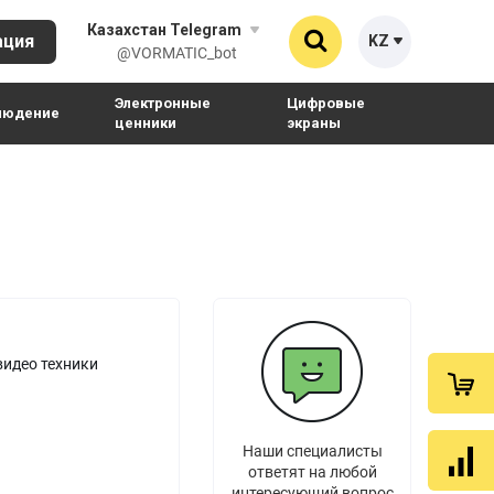
Казахстан Telegram
ация
KZ
Найти
@VORMATIC_bot
Электронные
Цифровые
людение
ценники
экраны
RU
ие
ления
Съемники датчиков
Терминалы самообслуживания
BY
е датчики
Магнитные съемники
Терминалы самообслуживания для
помещения
ые датчики
ры и батареи
Механические съемники
Терминалы самообслуживания для
улицы
Интерактивные экраны
видео техники
Видеостены и видео-полки
Рюкзаки с видеорекламой
Кронштейны
Наши специалисты
ответят на любой
интересующий вопрос