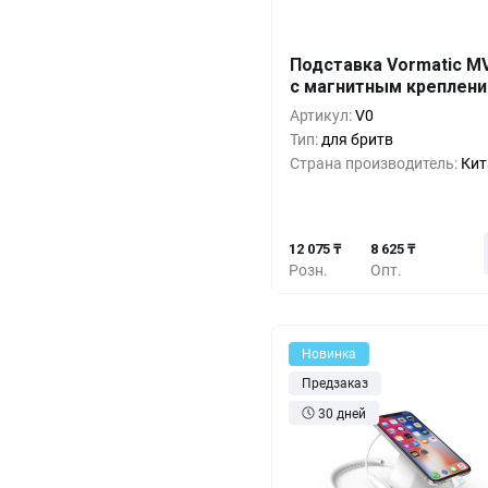
Подставка Vormatic M
Кол-во
Выгода
За 1 
с магнитным креплен
12 0
1+
0%
Артикул:
V0
Тип:
для бритв
10 9
10+
-9%
Страна производитель:
Кит
9 7
30+
-19%
12 075 ₸
8 625 ₸
Розн.
Опт.
Новинка
Предзаказ
30 дней