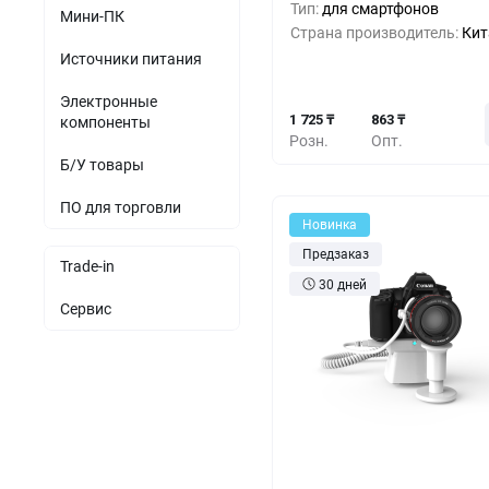
Тип:
для смартфонов
Мини-ПК
1 4
10+
-16%
Страна производитель:
Кит
Источники питания
1 1
30+
-33%
Электронные
1 725 ₸
863 ₸
компоненты
Розн.
Опт.
Б/У товары
ПО для торговли
Новинка
Предзаказ
Trade-in
30 дней
Сервис
Кол-во
Выгода
За 1 