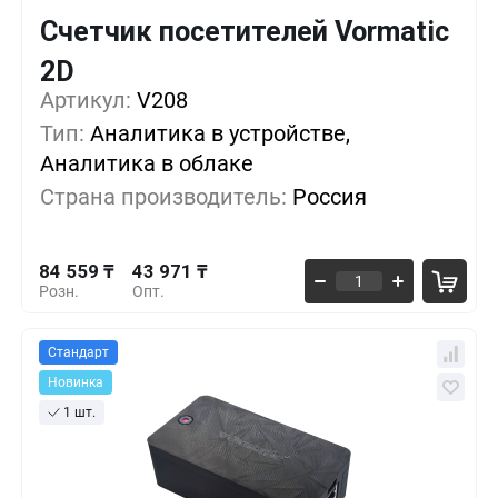
Счетчик посетителей Vormatic
2D
Кол-во
Выгода
За 1 шт.
Артикул:
V208
84 559 ₸
1+
0%
Тип:
Аналитика в устройстве,
Аналитика в облаке
64 265 ₸
5+
-23%
Страна производитель:
Россия
50 735 ₸
10+
-40%
84 559 ₸
43 971 ₸
Розн.
Опт.
Стандарт
Новинка
1 шт.