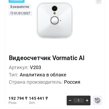
Новинка
В разработке
01/01/2027
Видеосчетчик Vormatic AI
Кол-во
Выгода
За 1 шт.
192 794 ₸
1+
0%
Артикул:
V203
Тип:
Аналитика в облаке
172 500 ₸
5+
-10%
Страна производитель:
Россия
152 206 ₸
10+
-21%
192 794 ₸
145 441 ₸
Розн.
Опт.