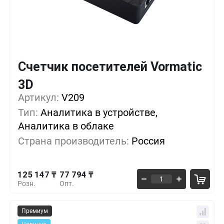
Счетчик посетителей Vormatic
3D
Кол-во
Выгода
За 1 шт.
Артикул:
V209
125 147 ₸
1+
0%
Тип:
Аналитика в устройстве,
Аналитика в облаке
104 853 ₸
5+
-16%
Страна производитель:
Россия
84 559 ₸
10+
-32%
125 147 ₸
77 794 ₸
Розн.
Опт.
Премиум