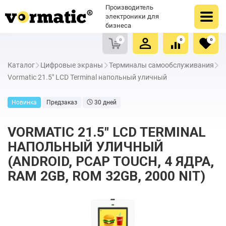
Оформить заказ
Купить в один клик
Производитель
Очистить список сравнения
Очистить избранное
электроники для
бизнеса
0
0
0
Каталог
Цифровые экраны
Терминалы самообслуживания
Vormatic 21.5" LCD Terminal напольный уличный
Новинка
Предзаказ
30 дней
VORMATIC 21.5" LCD TERMINAL
НАПОЛЬНЫЙ УЛИЧНЫЙ
(ANDROID, PCAP TOUCH, 4 ЯДРА,
RAM 2GB, ROM 32GB, 2000 NIT)