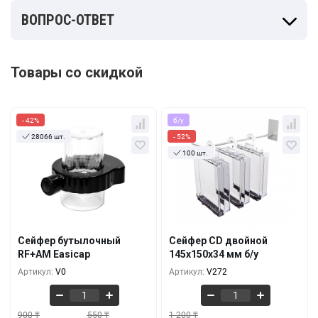
ВОПРОС-ОТВЕТ
Товары со скидкой
- 42%
б/у
28066 шт.
- 52%
100 шт.
Кол-во
За 1 шт.
Кол-во
За 1 шт.
900 ₸
1 200 ₸
518 ₸
575 ₸
10+
10+
750 ₸
1 000 ₸
431 ₸
518 ₸
100+
100+
Сейфер бутылочный
Сейфер CD двойной
650 ₸
850 ₸
RF+AM Easicap
145х150х34 мм б/у
374 ₸
403 ₸
500+
500+
Артикул:
V0
Артикул:
V272
900 ₸
550 ₸
1 200 ₸