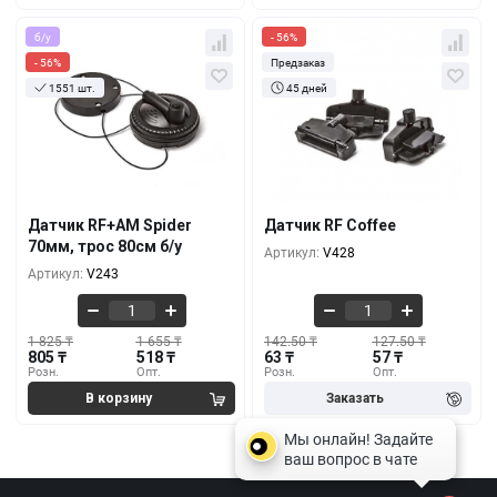
б/у
- 56%
- 56%
Предзаказ
1551 шт.
45 дней
Кол-во
За 1 шт.
Кол-во
За 1 шт.
1 825 ₸
142.50 ₸
805 ₸
63 ₸
10+
100+
1 770 ₸
137.50 ₸
748 ₸
61 ₸
1000+
5000+
Датчик RF+AM Spider
Датчик RF Coffee
1 720 ₸
132.50 ₸
70мм, трос 80см б/у
Артикул:
V428
633 ₸
59 ₸
3000+
10000+
Артикул:
V243
1 825 ₸
1 655 ₸
142.50 ₸
127.50 ₸
805 ₸
518 ₸
63 ₸
57 ₸
Розн.
Опт.
Розн.
Опт.