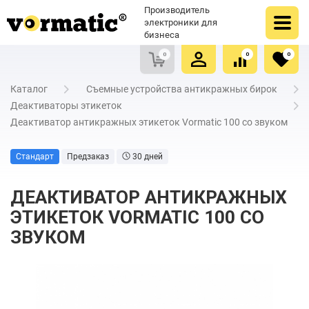
Оформить заказ
Купить в один клик
Производитель
Очистить список сравнения
Очистить избранное
электроники для
бизнеса
0
0
0
Каталог
Съемные устройства антикражных бирок
Деактиваторы этикеток
Деактиватор антикражных этикеток Vormatic 100 со звуком
Стандарт
Предзаказ
30 дней
ДЕАКТИВАТОР АНТИКРАЖНЫХ
ЭТИКЕТОК VORMATIC 100 СО
ЗВУКОМ