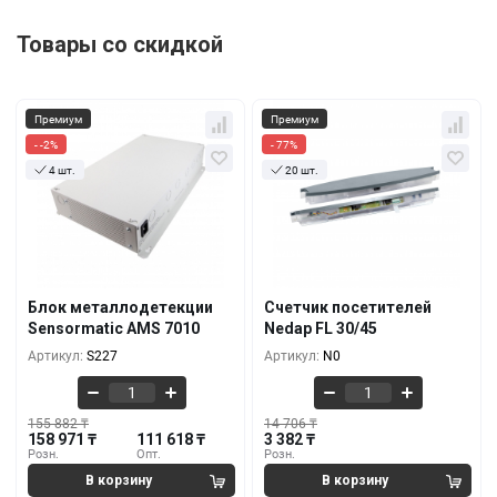
Товары со скидкой
Премиум
Премиум
- -2%
- 77%
4 шт.
20 шт.
Кол-во
За 1 шт.
Кол-во
За 1 шт.
155 882 ₸
14 706 ₸
158 971 ₸
3 382 ₸
1+
1+
138 235 ₸
11 765 ₸
138 676 ₸
2 706 ₸
5+
5+
Блок металлодетекции
Счетчик посетителей
126 471 ₸
10 588 ₸
Sensormatic AMS 7010
Nedap FL 30/45
125 147 ₸
2 029 ₸
10+
10+
Артикул:
S227
Артикул:
N0
155 882 ₸
14 706 ₸
158 971 ₸
111 618 ₸
3 382 ₸
Розн.
Опт.
Розн.